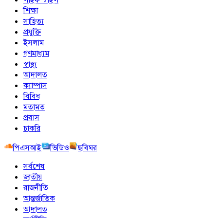
শিক্ষা
সাহিত্য
প্রযুক্তি
ইসলাম
গণমাধ্যম
স্বাস্থ্য
আদালত
ক্যাম্পাস
বিবিধ
মতামত
প্রবাস
চাকরি
পিএসআই
ভিডিও
ছবিঘর
সর্বশেষ
জাতীয়
রাজনীতি
আন্তর্জাতিক
আদালত