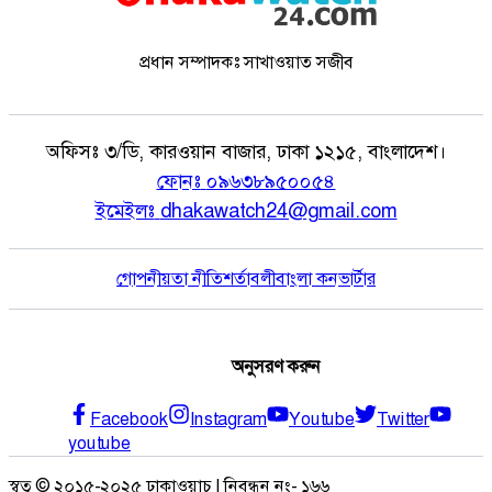
প্রধান সম্পাদকঃ সাখাওয়াত সজীব
অফিসঃ
৩/ডি, কারওয়ান বাজার, ঢাকা ১২১৫, বাংলাদেশ।
ফোনঃ
০৯৬৩৮৯৫০০৫৪
ইমেইলঃ
dhakawatch24@gmail.com
গোপনীয়তা নীতি
শর্তাবলী
বাংলা কনভার্টার
অনুসরণ করুন
Facebook
Instagram
Youtube
Twitter
youtube
স্বত্ব © ২০১৫-২০২৫ ঢাকাওয়াচ | নিবন্ধন নং- ১৬৬