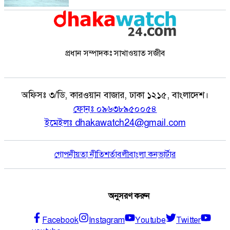
প্রধান সম্পাদকঃ সাখাওয়াত সজীব
অফিসঃ
৩/ডি, কারওয়ান বাজার, ঢাকা ১২১৫, বাংলাদেশ।
ফোনঃ
০৯৬৩৮৯৫০০৫৪
ইমেইলঃ
dhakawatch24@gmail.com
গোপনীয়তা নীতি
শর্তাবলী
বাংলা কনভার্টার
অনুসরণ করুন
Facebook
Instagram
Youtube
Twitter