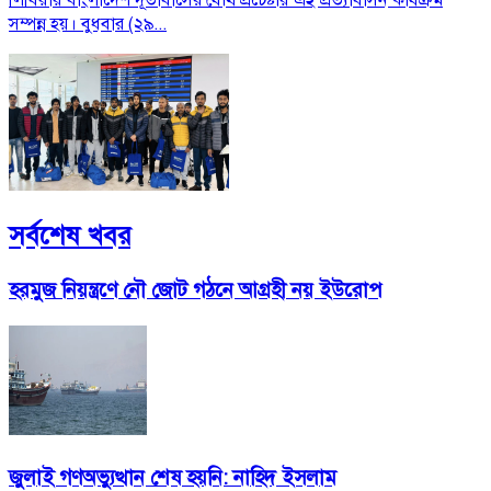
সম্পন্ন হয়। বুধবার (২৯...
সর্বশেষ খবর
হরমুজ নিয়ন্ত্রণে নৌ জোট গঠনে আগ্রহী নয় ইউরোপ
জুলাই গণঅভ্যুত্থান শেষ হয়নি: নাহিদ ইসলাম