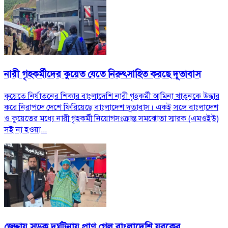
নারী গৃহকর্মীদের কু‌য়েত যে‌তে নিরুৎসা‌হিত কর‌ছে দূতাবাস
কুয়েতে নির্যাতনের শিকার বাংলাদেশি নারী গৃহকর্মী আমিনা খাতুনকে উদ্ধার
করে নিরাপদে দেশে ফিরিয়েছে বাংলাদেশ দূতাবাস। একই সঙ্গে বাংলাদেশ
ও কুয়েতের মধ্যে নারী গৃহকর্মী নিয়োগসংক্রান্ত সমঝোতা স্মারক (এমওইউ)
সই না হওয়া...
জেদ্দায় সড়ক দুর্ঘটনায় প্রাণ গেল বাংলাদেশি যুবকের