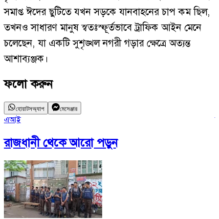
সমাপ্ত ঈদের ছুটিতে যখন সড়কে যানবাহনের চাপ কম ছিল,
তখনও সাধারণ মানুষ স্বতঃস্ফূর্তভাবে ট্রাফিক আইন মেনে
চলেছেন, যা একটি সুশৃঙ্খল নগরী গড়ার ক্ষেত্রে অত্যন্ত
আশাব্যঞ্জক।
ফলো করুন
হোয়াটসঅ্যাপ
মেসেঞ্জার
এআই
ফ
রাজধানী
থেকে আরো পড়ুন