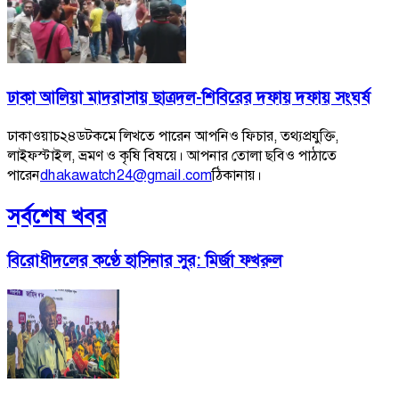
ঢাকা আলিয়া মাদরাসায় ছাত্রদল-শিবিরের দফায় দফায় সংঘর্ষ
ঢাকাওয়াচ২৪ডটকমে লিখতে পারেন আপনিও ফিচার, তথ্যপ্রযুক্তি,
লাইফস্টাইল, ভ্রমণ ও কৃষি বিষয়ে। আপনার তোলা ছবিও পাঠাতে
পারেন
dhakawatch24@gmail.com
ঠিকানায়।
সর্বশেষ খবর
বিরোধীদলের কণ্ঠে হাসিনার সুর: মির্জা ফখরুল