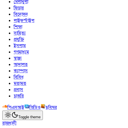
খেলাধুলা
ফিচার
বিনোদন
লাইফস্টাইল
শিক্ষা
সাহিত্য
প্রযুক্তি
ইসলাম
গণমাধ্যম
স্বাস্থ্য
আদালত
ক্যাম্পাস
বিবিধ
মতামত
প্রবাস
চাকরি
পিএসআই
ভিডিও
ছবিঘর
Toggle theme
রাজধানী