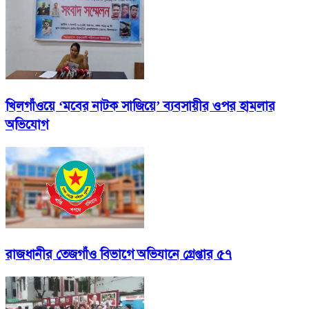
খিলগাঁওয়ে ‘মবের নাটক সাজিয়ে’ ব্যবসায়ীর ওপর হামলার
অভিযোগ
রাজধানীর তেজগাঁও বিভাগে অভিযানে গ্রেপ্তার ৫৭