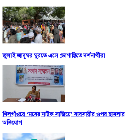
জুলাই জাদুঘর ঘুরতে এসে ভোগান্তিতে দর্শনার্থীরা
খিলগাঁওয়ে ‘মবের নাটক সাজিয়ে’ ব্যবসায়ীর ওপর হামলার
অভিযোগ