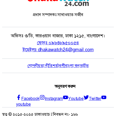
প্রধান সম্পাদকঃ সাখাওয়াত সজীব
অফিসঃ
৩/ডি, কারওয়ান বাজার, ঢাকা ১২১৫, বাংলাদেশ।
ফোনঃ
০৯৬৩৮৯৫০০৫৪
ইমেইলঃ
dhakawatch24@gmail.com
গোপনীয়তা নীতি
শর্তাবলী
বাংলা কনভার্টার
অনুসরণ করুন
Facebook
Instagram
Youtube
Twitter
youtube
স্বত্ব © ২০১৫-২০২৫ ঢাকাওয়াচ | নিবন্ধন নং- ১৬৬