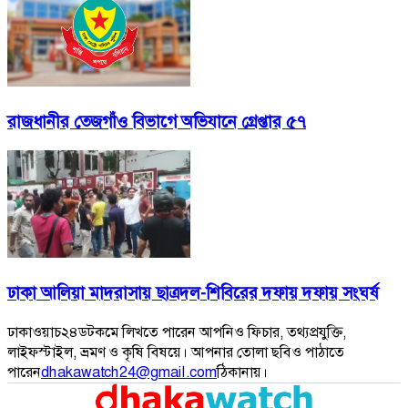
রাজধানীর তেজগাঁও বিভাগে অভিযানে গ্রেপ্তার ৫৭
ঢাকা আলিয়া মাদরাসায় ছাত্রদল-শিবিরের দফায় দফায় সংঘর্ষ
ঢাকাওয়াচ২৪ডটকমে লিখতে পারেন আপনিও ফিচার, তথ্যপ্রযুক্তি,
লাইফস্টাইল, ভ্রমণ ও কৃষি বিষয়ে। আপনার তোলা ছবিও পাঠাতে
পারেন
dhakawatch24@gmail.com
ঠিকানায়।