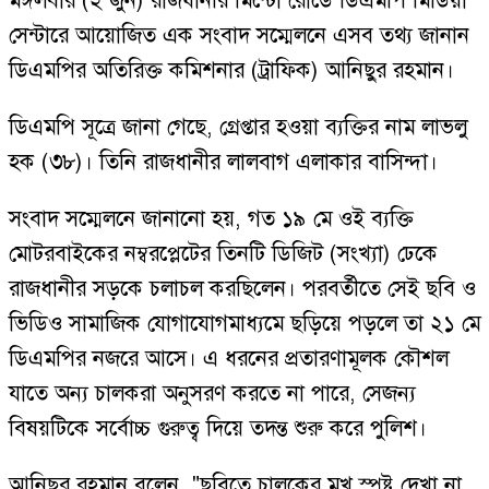
মঙ্গলবার (২ জুন) রাজধানীর মিন্টো রোডে ডিএমপি মিডিয়া
সেন্টারে আয়োজিত এক সংবাদ সম্মেলনে এসব তথ্য জানান
ডিএমপির অতিরিক্ত কমিশনার (ট্রাফিক) আনিছুর রহমান।
ডিএমপি সূত্রে জানা গেছে, গ্রেপ্তার হওয়া ব্যক্তির নাম লাভলু
হক (৩৮)। তিনি রাজধানীর লালবাগ এলাকার বাসিন্দা।
সংবাদ সম্মেলনে জানানো হয়, গত ১৯ মে ওই ব্যক্তি
মোটরবাইকের নম্বরপ্লেটের তিনটি ডিজিট (সংখ্যা) ঢেকে
রাজধানীর সড়কে চলাচল করছিলেন। পরবর্তীতে সেই ছবি ও
ভিডিও সামাজিক যোগাযোগমাধ্যমে ছড়িয়ে পড়লে তা ২১ মে
ডিএমপির নজরে আসে। এ ধরনের প্রতারণামূলক কৌশল
যাতে অন্য চালকরা অনুসরণ করতে না পারে, সেজন্য
বিষয়টিকে সর্বোচ্চ গুরুত্ব দিয়ে তদন্ত শুরু করে পুলিশ।
আনিছুর রহমান বলেন, "ছবিতে চালকের মুখ স্পষ্ট দেখা না