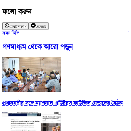
ফলো করুন
হোয়াটসঅ্যাপ
মেসেঞ্জার
সময় টিভি
দ
গণমাধ্যম
থেকে আরো পড়ুন
প্রধানমন্ত্রীর সঙ্গে ন্যাশনাল এডিটরস কাউন্সিল নেতাদের বৈঠক