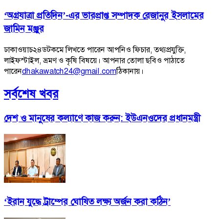
‘অগ্রযাত্রা প্রতিদিন’-এর ভারপ্রাপ্ত সম্পাদক রেজানুর ইসলামের
জামিন মঞ্জুর
ঢাকাওয়াচ২৪ডটকমে লিখতে পারেন আপনিও ফিচার, তথ্যপ্রযুক্তি,
লাইফস্টাইল, ভ্রমণ ও কৃষি বিষয়ে। আপনার তোলা ছবিও পাঠাতে
পারেন
dhakawatch24@gmail.com
ঠিকানায়।
সর্বশেষ খবর
দেশ ও মানুষের কল্যাণে কাজ করুন: ইউএনওদের প্রধানমন্ত্রী
‘ইরান যুদ্ধে ট্রাম্পের ঘোষিত লক্ষ্য অর্জন করা কঠিন’