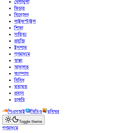
খেলাধুলা
ফিচার
বিনোদন
লাইফস্টাইল
শিক্ষা
সাহিত্য
প্রযুক্তি
ইসলাম
গণমাধ্যম
স্বাস্থ্য
আদালত
ক্যাম্পাস
বিবিধ
মতামত
প্রবাস
চাকরি
পিএসআই
ভিডিও
ছবিঘর
Toggle theme
গণমাধ্যম