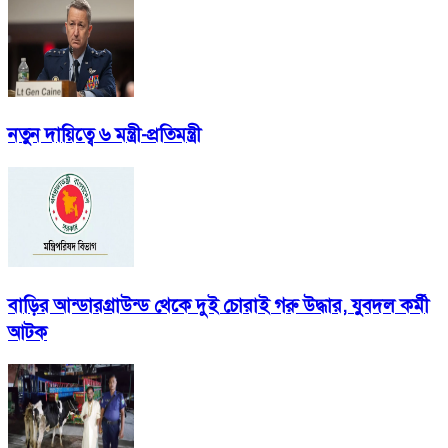
নতুন দায়িত্বে ৬ মন্ত্রী-প্রতিমন্ত্রী
বাড়ির আন্ডারগ্রাউন্ড থেকে দুই চোরাই গরু উদ্ধার, যুবদল কর্মী
আটক