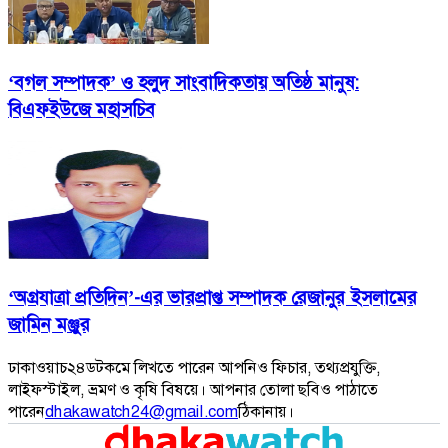
‘বগল সম্পাদক’ ও হলুদ সাংবাদিকতায় অতিষ্ঠ মানুষ:
বিএফইউজে মহাসচিব
‘অগ্রযাত্রা প্রতিদিন’-এর ভারপ্রাপ্ত সম্পাদক রেজানুর ইসলামের
জামিন মঞ্জুর
ঢাকাওয়াচ২৪ডটকমে লিখতে পারেন আপনিও ফিচার, তথ্যপ্রযুক্তি,
লাইফস্টাইল, ভ্রমণ ও কৃষি বিষয়ে। আপনার তোলা ছবিও পাঠাতে
পারেন
dhakawatch24@gmail.com
ঠিকানায়।