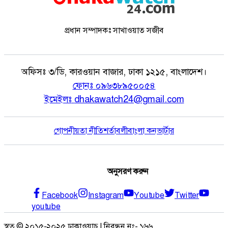
প্রধান সম্পাদকঃ সাখাওয়াত সজীব
অফিসঃ
৩/ডি, কারওয়ান বাজার, ঢাকা ১২১৫, বাংলাদেশ।
ফোনঃ
০৯৬৩৮৯৫০০৫৪
ইমেইলঃ
dhakawatch24@gmail.com
গোপনীয়তা নীতি
শর্তাবলী
বাংলা কনভার্টার
অনুসরণ করুন
Facebook
Instagram
Youtube
Twitter
youtube
স্বত্ব © ২০১৫-২০২৫ ঢাকাওয়াচ | নিবন্ধন নং- ১৬৬