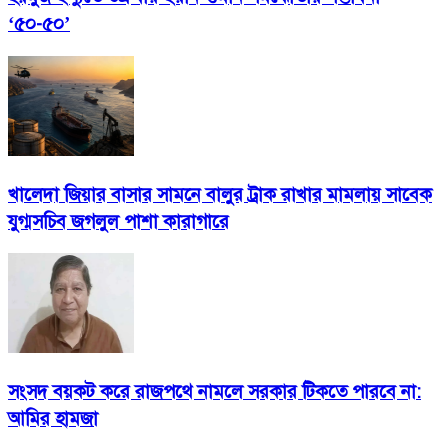
‘৫০-৫০’
খালেদা জিয়ার বাসার সামনে বালুর ট্রাক রাখার মামলায় সাবেক
যুগ্মসচিব জগলুল পাশা কারাগারে
সংসদ বয়কট করে রাজপথে নামলে সরকার টিকতে পারবে না:
আমির হামজা