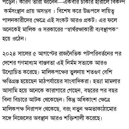
পড়েন। কারণ তারা জানেন—একবার চাকরি হারালে বিকল্প
কর্মসংস্থান প্রায় অসম্ভব । বিশেষ করে উচ্চপদে দায়িত্ব
পালনকারীদের ক্ষেত্রে এই সংকট আরও প্রকট। এর ফলে
অনেকেই মালিক ও সরকারের “স্বার্থরক্ষাকারী ব্যবস্থাপক”
হয়ে ওঠেন।
২০২৪ সালের ৫ আগস্টের রাজনৈতিক পটপরিবর্তনের পর
দেশের গণমাধ্যম বাস্তবতা এই নির্মম সত্যকে আরও
উন্মোচিত করেছে। মালিকপক্ষের তুলনায় শতগুণ বেশি
ক্ষতিগ্রস্ত হয়েছেন মাঠপর্যায়ের সাংবাদিকরা। হত্যা মামলার
আসামি হয়ে অনেকে কারাগারে গেছেন, বছরের পর বছর
বিনা বিচারে আটক থেকেছেন। কিন্তু অধিকাংশ ক্ষেত্রে
মালিকপক্ষ নিরাপদ থেকেছে, বরং নতুন ক্ষমতাকাঠামোর
সঙ্গে নিজেদের অবস্থান আরও শক্তিশালী করেছে।