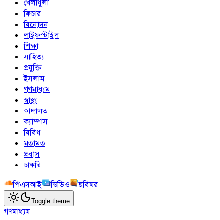
খেলাধুলা
ফিচার
বিনোদন
লাইফস্টাইল
শিক্ষা
সাহিত্য
প্রযুক্তি
ইসলাম
গণমাধ্যম
স্বাস্থ্য
আদালত
ক্যাম্পাস
বিবিধ
মতামত
প্রবাস
চাকরি
পিএসআই
ভিডিও
ছবিঘর
Toggle theme
গণমাধ্যম