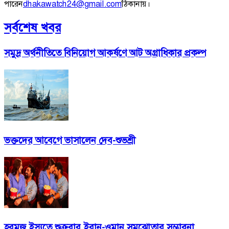
পারেন
dhakawatch24@gmail.com
ঠিকানায়।
সর্বশেষ খবর
সমুদ্র অর্থনীতিতে বিনিয়োগ আকর্ষণে আট অগ্রাধিকার প্রকল্প
ভক্তদের আবেগে ভাসালেন দেব-শুভশ্রী
হরমুজ ইস্যুতে শুক্রবার ইরান-ওমান সমঝোতার সম্ভাবনা