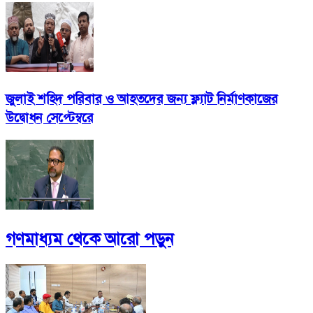
জুলাই শহিদ পরিবার ও আহতদের জন্য ফ্ল্যাট নির্মাণকাজের
উদ্বোধন সেপ্টেম্বরে
গণমাধ্যম
থেকে আরো পড়ুন