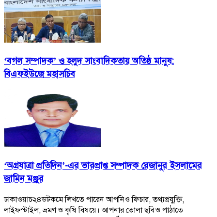
‘বগল সম্পাদক’ ও হলুদ সাংবাদিকতায় অতিষ্ঠ মানুষ:
বিএফইউজে মহাসচিব
‘অগ্রযাত্রা প্রতিদিন’-এর ভারপ্রাপ্ত সম্পাদক রেজানুর ইসলামের
জামিন মঞ্জুর
ঢাকাওয়াচ২৪ডটকমে লিখতে পারেন আপনিও ফিচার, তথ্যপ্রযুক্তি,
লাইফস্টাইল, ভ্রমণ ও কৃষি বিষয়ে। আপনার তোলা ছবিও পাঠাতে