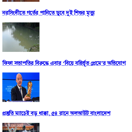
নরসিংদীতে গর্তের পানিতে ডুবে দুই শিশুর মৃত্যু
ফিফা সভাপতির বিরুদ্ধে এবার ‘বিয়ে বহির্ভূত প্রেমে’র অভিযোগ
প্রস্তুতি ম্যাচেই বড় ধাক্কা, ৫৪ রানে অলআউট বাংলাদেশ