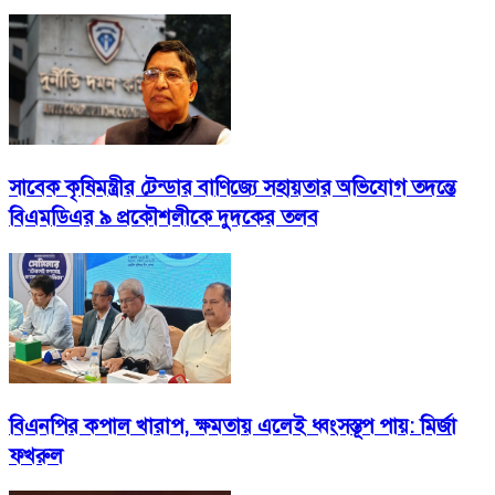
সাবেক কৃষিমন্ত্রীর টেন্ডার বাণিজ্যে সহায়তার অভিযোগ তদন্তে
বিএমডিএর ৯ প্রকৌশলীকে দুদকের তলব
বিএনপির কপাল খারাপ, ক্ষমতায় এলেই ধ্বংসস্তূপ পায়: মির্জা
ফখরুল