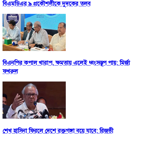
বিএমডিএর ৯ প্রকৌশলীকে দুদকের তলব
বিএনপির কপাল খারাপ, ক্ষমতায় এলেই ধ্বংসস্তূপ পায়: মির্জা
ফখরুল
শেখ হাসিনা ফিরলে দেশে রক্তগঙ্গা বয়ে যাবে: রিজভী