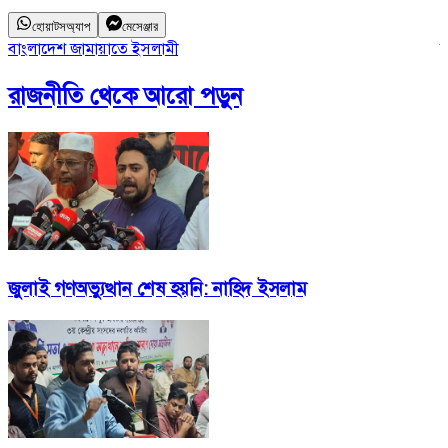
হোয়াটসঅ্যাপ
মেসেঞ্জার
বাংলাদেশ জামায়াতে ইসলামী
ড
রাজনীতি
থেকে আরো পড়ুন
জুলাই গণঅভ্যুত্থান শেষ হয়নি: নাহিদ ইসলাম