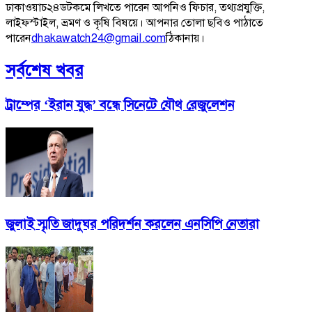
ঢাকাওয়াচ২৪ডটকমে লিখতে পারেন আপনিও ফিচার, তথ্যপ্রযুক্তি,
লাইফস্টাইল, ভ্রমণ ও কৃষি বিষয়ে। আপনার তোলা ছবিও পাঠাতে
পারেন
dhakawatch24@gmail.com
ঠিকানায়।
সর্বশেষ খবর
ট্রাম্পের ‘ইরান যুদ্ধ’ বন্ধে সিনেটে যৌথ রেজুলেশন
জুলাই স্মৃতি জাদুঘর পরিদর্শন করলেন এনসিপি নেতারা