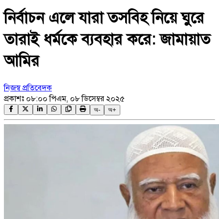
নির্বাচন এলে যারা তসবিহ নিয়ে ঘুরে
তারাই ধর্মকে ব্যবহার করে: জামায়াত
আমির
নিজস্ব প্রতিবেদক
প্রকাশঃ
০৮:০০ পিএম, ০৮ ডিসেম্বর ২০২৫
অ-
অ+