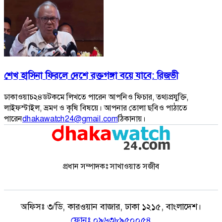
শেখ হাসিনা ফিরলে দেশে রক্তগঙ্গা বয়ে যাবে: রিজভী
ঢাকাওয়াচ২৪ডটকমে লিখতে পারেন আপনিও ফিচার, তথ্যপ্রযুক্তি,
লাইফস্টাইল, ভ্রমণ ও কৃষি বিষয়ে। আপনার তোলা ছবিও পাঠাতে
পারেন
dhakawatch24@gmail.com
ঠিকানায়।
প্রধান সম্পাদকঃ সাখাওয়াত সজীব
অফিসঃ
৩/ডি, কারওয়ান বাজার, ঢাকা ১২১৫, বাংলাদেশ।
ফোনঃ
০৯৬৩৮৯৫০০৫৪