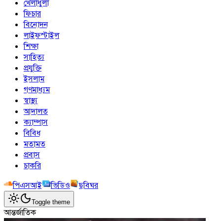
খেলাধুলা
ফিচার
বিনোদন
লাইফস্টাইল
শিক্ষা
সাহিত্য
প্রযুক্তি
ইসলাম
গণমাধ্যম
স্বাস্থ্য
আদালত
ক্যাম্পাস
বিবিধ
মতামত
প্রবাস
চাকরি
পিএসআই
ভিডিও
ছবিঘর
Toggle theme
আন্তর্জাতিক