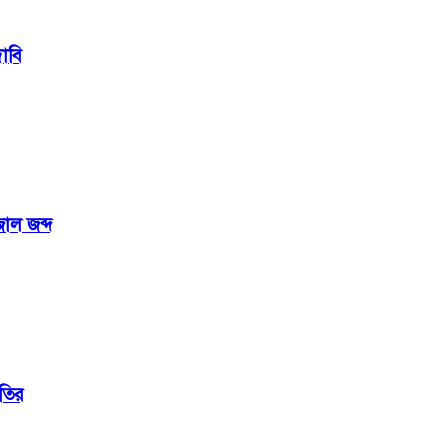
দাবি
াল জব্দ
তির