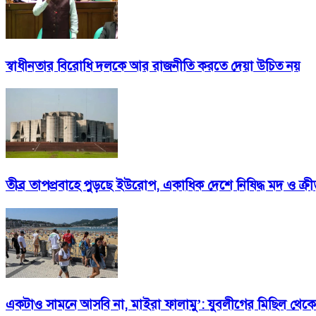
স্বাধীনতার বিরোধি দলকে আর রাজনীতি করতে দেয়া উচিত নয়
তীব্র তাপপ্রবাহে পুড়ছে ইউরোপ, একাধিক দেশে নিষিদ্ধ মদ ও ক
একটাও সামনে আসবি না, মাইরা ফালামু’: যুবলীগের মিছিল থেক