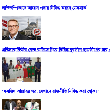
লাউডস্পিকারে আজান প্রচার নিষিদ্ধ করছে ডেনমার্ক
প্রতিষ্ঠাবার্ষিকীর কেক কাটতে গিয়ে নিষিদ্ধ যুবলীগ-ছাত্রলীগের চা
‘মসজিদ আল্লাহর ঘর, সেখানে রাজনীতি নিষিদ্ধ করা হোক।’