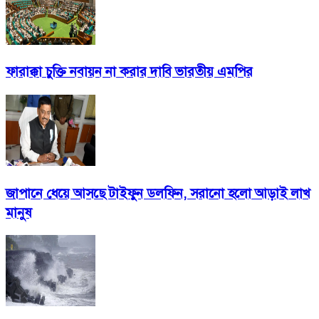
ফারাক্কা চুক্তি নবায়ন না করার দাবি ভারতীয় এমপির
জাপানে ধেয়ে আসছে টাইফুন ডলফিন, সরানো হলো আড়াই লাখ
মানুষ