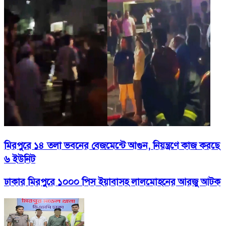
মিরপুরে ১৪ তলা ভবনের বেজমেন্টে আগুন, নিয়ন্ত্রণে কাজ করছে
৬ ইউনিট
ঢাকার মিরপুরে ১০০০ পিস ইয়াবাসহ লালমোহনের আরজু আটক