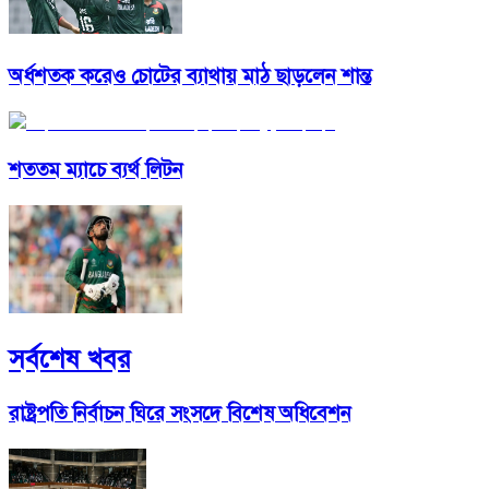
অর্ধশতক করেও চোটের ব্যাথায় মাঠ ছাড়লেন শান্ত
শততম ম্যাচে ব্যর্থ লিটন
সর্বশেষ খবর
রাষ্ট্রপতি নির্বাচন ঘিরে সংসদে বিশেষ অধিবেশন