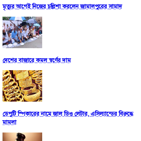
মৃত্যুর আগেই নিজের চল্লিশা করলেন জামালপুরের সামাদ
দেশের বাজারে কমল স্বর্ণের দাম
ডেপুটি স্পিকারের নামে জাল ডিও লেটার, এসিল্যান্ডের বিরুদ্ধে
মামলা