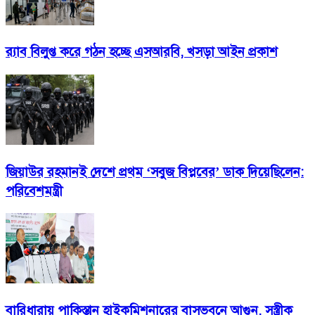
র‍্যাব বিলুপ্ত করে গঠন হচ্ছে এসআরবি, খসড়া আইন প্রকাশ
জিয়াউর রহমানই দেশে প্রথম ‘সবুজ বিপ্লবের’ ডাক দিয়েছিলেন:
পরিবেশমন্ত্রী
বারিধারায় পাকিস্তান হাইকমিশনারের বাসভবনে আগুন, সস্ত্রীক