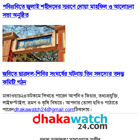
পবিপ্রবিতে জুলাই শহীদদের স্মরণে দোয়া মাহফিল ও আলোচনা
সভা অনুষ্ঠিত
জবিতে ছাত্রদল-শিবির সংঘর্ষের ঘটনায় তিন সদস্যের তদন্ত
কমিটি গঠন
ঢাকাওয়াচ২৪ডটকমে লিখতে পারেন আপনিও ফিচার, তথ্যপ্রযুক্তি,
লাইফস্টাইল, ভ্রমণ ও কৃষি বিষয়ে। আপনার তোলা ছবিও পাঠাতে
পারেন
dhakawatch24@gmail.com
ঠিকানায়।
প্রধান সম্পাদকঃ সাখাওয়াত সজীব