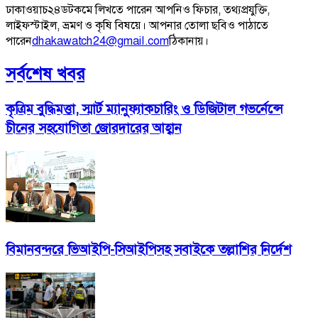
ঢাকাওয়াচ২৪ডটকমে লিখতে পারেন আপনিও ফিচার, তথ্যপ্রযুক্তি,
লাইফস্টাইল, ভ্রমণ ও কৃষি বিষয়ে। আপনার তোলা ছবিও পাঠাতে
পারেন
dhakawatch24@gmail.com
ঠিকানায়।
সর্বশেষ খবর
কৃত্রিম বুদ্ধিমত্তা, স্মার্ট ম্যানুফ্যাকচারিং ও ডিজিটাল গভর্নেন্সে
চীনের সহযোগিতা জোরদারের আহ্বান
বিমানবন্দরে ভিআইপি-সিআইপিসহ সবাইকে তল্লাশির নির্দেশ