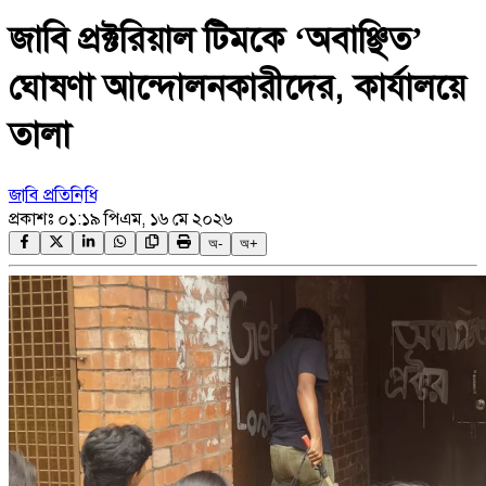
জাবি প্রক্টরিয়াল টিমকে ‘অবাঞ্ছিত’
ঘোষণা আন্দোলনকারীদের, কার্যালয়ে
তালা
জাবি প্রতিনিধি
প্রকাশঃ
০১:১৯ পিএম, ১৬ মে ২০২৬
অ-
অ+