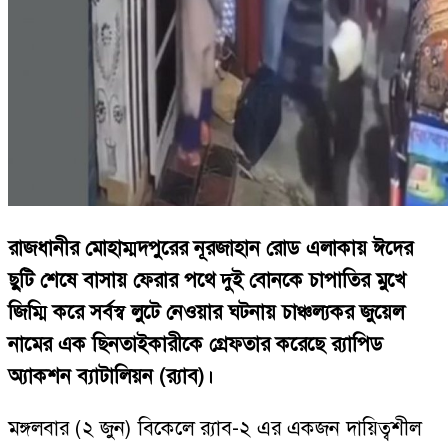
রাজধানীর মোহাম্মদপুরের নূরজাহান রোড এলাকায় ঈদের
ছুটি শেষে বাসায় ফেরার পথে দুই বোনকে চাপাতির মুখে
জিম্মি করে সর্বস্ব লুটে নেওয়ার ঘটনায় চাঞ্চল্যকর জুয়েল
নামের এক ছিনতাইকারীকে গ্রেফতার করেছে র‍্যাপিড
অ্যাকশন ব্যাটালিয়ন (র‍্যাব)।
মঙ্গলবার (২ জুন) বিকেলে র‍্যাব-২ এর একজন দায়িত্বশীল