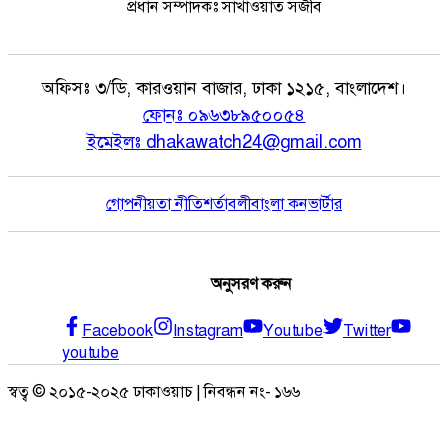
প্রধান সম্পাদকঃ সাখাওয়াত সজীব
অফিসঃ
৩/ডি, কারওয়ান বাজার, ঢাকা ১২১৫, বাংলাদেশ।
ফোনঃ
০৯৬৩৮৯৫০০৫৪
ইমেইলঃ
dhakawatch24@gmail.com
গোপনীয়তা নীতি
শর্তাবলী
বাংলা কনভার্টার
অনুসরণ করুন
Facebook
Instagram
Youtube
Twitter
youtube
স্বত্ব © ২০১৫-২০২৫ ঢাকাওয়াচ | নিবন্ধন নং- ১৬৬