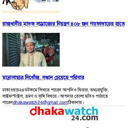
রাজধানীর মাদক সাম্রাজ্যের নিয়ন্ত্রণ ৪০৮ জন গডফাদারের হাতে
মাদ্রাসাছাত্র নিখোঁজ, সন্ধান চেয়েছে পরিবার
ঢাকাওয়াচ২৪ডটকমে লিখতে পারেন আপনিও ফিচার, তথ্যপ্রযুক্তি,
লাইফস্টাইল, ভ্রমণ ও কৃষি বিষয়ে। আপনার তোলা ছবিও পাঠাতে
পারেন
dhakawatch24@gmail.com
ঠিকানায়।