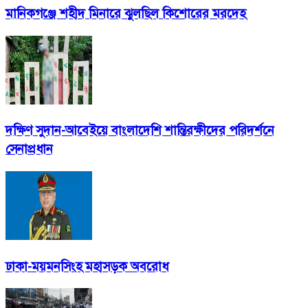
মানিকগঞ্জে শহীদ মিনারে ঝুলছিল কিশোরের মরদেহ
দক্ষিণ সুদান-আবেইয়ে বাংলাদেশি শান্তিরক্ষীদের পরিদর্শনে
সেনাপ্রধান
ঢাকা-ময়মনসিংহ মহাসড়ক অবরোধ