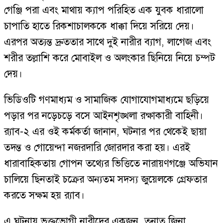
গেঞ্জি পরা এবং মাথায় ক্যাপ পরিহিত এক যুবক ধারালো
চাপাতি হাতে রিকশাচালককে ধাক্কা দিয়ে সরিয়ে দেয়।
এরপর অত্যন্ত দ্রুততার সাথে দুই নারীর ব্যাগ, লাগেজ এবং
শরীর তল্লাশি করে মোবাইল ও অলংকার ছিনিয়ে নিয়ে চম্পট
দেয়।
ভিডিওটি গণমাধ্যম ও সামাজিক যোগাযোগমাধ্যমে ছড়িয়ে
পড়ার পর নড়েচড়ে বসে আইনশৃঙ্খলা রক্ষাকারী বাহিনী।
র‍্যাব-২ এর ওই কর্মকর্তা জানান, ঘটনার পর থেকেই ছায়া
তদন্ত ও গোয়েন্দা নজরদারি জোরদার করা হয়। এরই
ধারাবাহিকতায় গোপন তথ্যের ভিত্তিতে নারায়ণগঞ্জে অভিযান
চালিয়ে ছিনতাই চক্রের অন্যতম সদস্য জুয়েলকে গ্রেফতার
করতে সক্ষম হয় র‍্যাব।
এ ঘটনায় ভুক্তভোগী নারীদের একজন, তুনাত জিনা