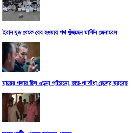
ইরান যুদ্ধ থেকে বের হওয়ার পথ খুঁজছেন মার্কিন জেনারেল
মায়ের গলায় ছিল ওড়না প্যাঁচানো, হাত-পা বাঁধা ছেলের মরদেহ