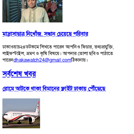
মাদ্রাসাছাত্র নিখোঁজ, সন্ধান চেয়েছে পরিবার
ঢাকাওয়াচ২৪ডটকমে লিখতে পারেন আপনিও ফিচার, তথ্যপ্রযুক্তি,
লাইফস্টাইল, ভ্রমণ ও কৃষি বিষয়ে। আপনার তোলা ছবিও পাঠাতে
পারেন
dhakawatch24@gmail.com
ঠিকানায়।
সর্বশেষ খবর
রোমে আটকে থাকা বিমানের ফ্লাইট ঢাকায় পৌঁছেছে