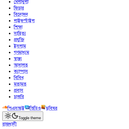
খেলাধুলা
ফিচার
বিনোদন
লাইফস্টাইল
শিক্ষা
সাহিত্য
প্রযুক্তি
ইসলাম
গণমাধ্যম
স্বাস্থ্য
আদালত
ক্যাম্পাস
বিবিধ
মতামত
প্রবাস
চাকরি
পিএসআই
ভিডিও
ছবিঘর
Toggle theme
রাজধানী