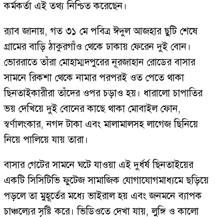
কর্মকর্তা এই তথ্য নিশ্চিত করেছেন।
র‍্যাব জানায়, গত ৩১ মে পবিত্র ঈদুল আজহার ছুটি শেষে
গ্রামের বাড়ি ঠাকুরগাঁও থেকে ঢাকায় ফেরেন দুই বোন।
ভোররাতে তাঁরা মোহাম্মদপুরের নূরজাহান রোডের বাসার
সামনে রিকশা থেকে নামার পরপরই ওত পেতে থাকা
ছিনতাইকারীরা তাঁদের ওপর চড়াও হয়। ধারালো চাপাতির
ভয় দেখিয়ে দুই বোনের কাছে থাকা মোবাইল ফোন,
স্বর্ণালংকার, নগদ টাকা এবং মালামালসহ লাগেজ ছিনিয়ে
নিয়ে পালিয়ে যায় তারা।
বাসার গেটের সামনে ঘটে যাওয়া এই দুর্ধর্ষ ছিনতাইয়ের
একটি সিসিটিভি ফুটেজ সামাজিক যোগাযোগমাধ্যমে ছড়িয়ে
পড়লে তা মুহূর্তের মধ্যে ভাইরাল হয় এবং জনমনে ব্যাপক
চাঞ্চল্যের সৃষ্টি করে। ভিডিওতে দেখা যায়, লুঙ্গি ও কালো