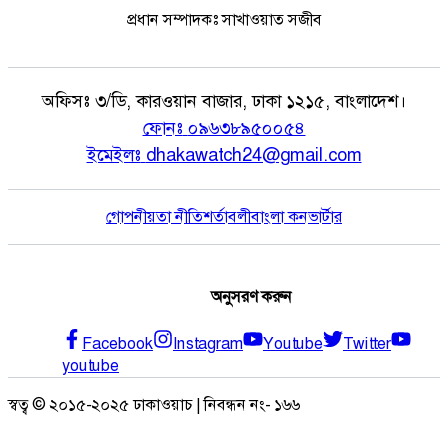
প্রধান সম্পাদকঃ সাখাওয়াত সজীব
অফিসঃ
৩/ডি, কারওয়ান বাজার, ঢাকা ১২১৫, বাংলাদেশ।
ফোনঃ
০৯৬৩৮৯৫০০৫৪
ইমেইলঃ
dhakawatch24@gmail.com
গোপনীয়তা নীতি
শর্তাবলী
বাংলা কনভার্টার
অনুসরণ করুন
Facebook
Instagram
Youtube
Twitter
youtube
স্বত্ব © ২০১৫-২০২৫ ঢাকাওয়াচ | নিবন্ধন নং- ১৬৬