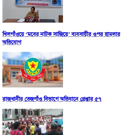
খিলগাঁওয়ে ‘মবের নাটক সাজিয়ে’ ব্যবসায়ীর ওপর হামলার
অভিযোগ
রাজধানীর তেজগাঁও বিভাগে অভিযানে গ্রেপ্তার ৫৭