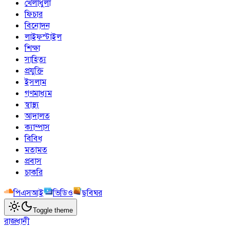
খেলাধুলা
ফিচার
বিনোদন
লাইফস্টাইল
শিক্ষা
সাহিত্য
প্রযুক্তি
ইসলাম
গণমাধ্যম
স্বাস্থ্য
আদালত
ক্যাম্পাস
বিবিধ
মতামত
প্রবাস
চাকরি
পিএসআই
ভিডিও
ছবিঘর
Toggle theme
রাজধানী