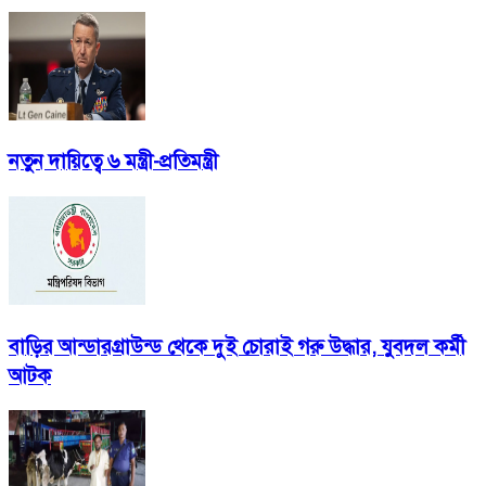
নতুন দায়িত্বে ৬ মন্ত্রী-প্রতিমন্ত্রী
বাড়ির আন্ডারগ্রাউন্ড থেকে দুই চোরাই গরু উদ্ধার, যুবদল কর্মী
আটক