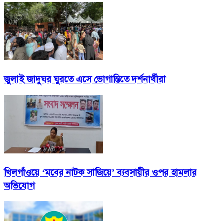
জুলাই জাদুঘর ঘুরতে এসে ভোগান্তিতে দর্শনার্থীরা
খিলগাঁওয়ে ‘মবের নাটক সাজিয়ে’ ব্যবসায়ীর ওপর হামলার
অভিযোগ