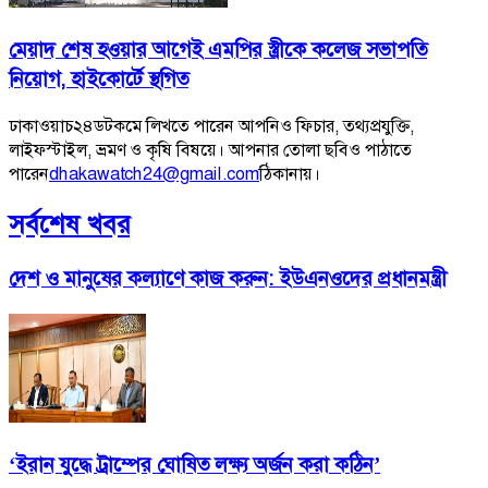
মেয়াদ শেষ হওয়ার আগেই এমপির স্ত্রীকে কলেজ সভাপতি
নিয়োগ, হাইকোর্টে স্থগিত
ঢাকাওয়াচ২৪ডটকমে লিখতে পারেন আপনিও ফিচার, তথ্যপ্রযুক্তি,
লাইফস্টাইল, ভ্রমণ ও কৃষি বিষয়ে। আপনার তোলা ছবিও পাঠাতে
পারেন
dhakawatch24@gmail.com
ঠিকানায়।
সর্বশেষ খবর
দেশ ও মানুষের কল্যাণে কাজ করুন: ইউএনওদের প্রধানমন্ত্রী
‘ইরান যুদ্ধে ট্রাম্পের ঘোষিত লক্ষ্য অর্জন করা কঠিন’