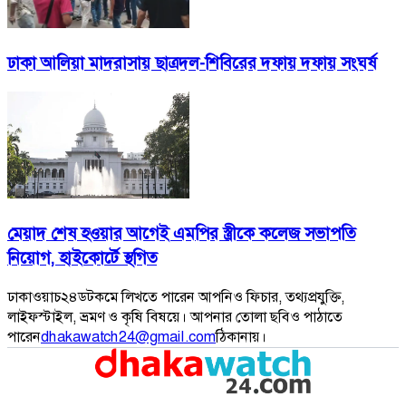
ঢাকা আলিয়া মাদরাসায় ছাত্রদল-শিবিরের দফায় দফায় সংঘর্ষ
মেয়াদ শেষ হওয়ার আগেই এমপির স্ত্রীকে কলেজ সভাপতি
নিয়োগ, হাইকোর্টে স্থগিত
ঢাকাওয়াচ২৪ডটকমে লিখতে পারেন আপনিও ফিচার, তথ্যপ্রযুক্তি,
লাইফস্টাইল, ভ্রমণ ও কৃষি বিষয়ে। আপনার তোলা ছবিও পাঠাতে
পারেন
dhakawatch24@gmail.com
ঠিকানায়।