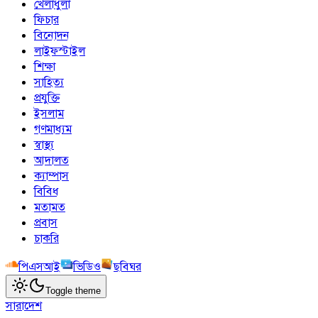
খেলাধুলা
ফিচার
বিনোদন
লাইফস্টাইল
শিক্ষা
সাহিত্য
প্রযুক্তি
ইসলাম
গণমাধ্যম
স্বাস্থ্য
আদালত
ক্যাম্পাস
বিবিধ
মতামত
প্রবাস
চাকরি
পিএসআই
ভিডিও
ছবিঘর
Toggle theme
সারাদেশ