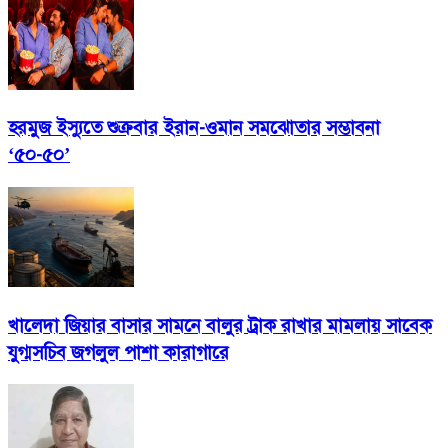
হরমুজ ইস্যুতে শুক্রবার ইরান-ওমান সমঝোতার সম্ভাবনা
‘৫০-৫০’
খালেদা জিয়ার বাসার সামনে বালুর ট্রাক রাখার মামলায় সাবেক
যুগ্মসচিব জগলুল পাশা কারাগারে