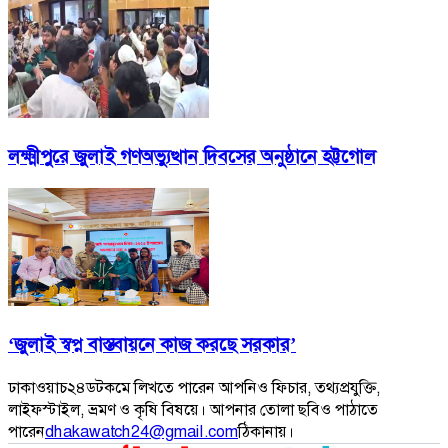
লক্ষ্মীপুরে জুলাই গণঅভ্যুত্থান দিবসের অনুষ্ঠানে হট্টগোল
‘জুলাই স্বপ্ন বাস্তবায়নে কাজ করছে সরকার’
ঢাকাওয়াচ২৪ডটকমে লিখতে পারেন আপনিও ফিচার, তথ্যপ্রযুক্তি,
লাইফস্টাইল, ভ্রমণ ও কৃষি বিষয়ে। আপনার তোলা ছবিও পাঠাতে
পারেন
dhakawatch24@gmail.com
ঠিকানায়।