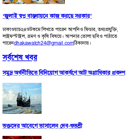
‘জুলাই স্বপ্ন বাস্তবায়নে কাজ করছে সরকার’
ঢাকাওয়াচ২৪ডটকমে লিখতে পারেন আপনিও ফিচার, তথ্যপ্রযুক্তি,
লাইফস্টাইল, ভ্রমণ ও কৃষি বিষয়ে। আপনার তোলা ছবিও পাঠাতে
পারেন
dhakawatch24@gmail.com
ঠিকানায়।
সর্বশেষ খবর
সমুদ্র অর্থনীতিতে বিনিয়োগ আকর্ষণে আট অগ্রাধিকার প্রকল্প
ভক্তদের আবেগে ভাসালেন দেব-শুভশ্রী