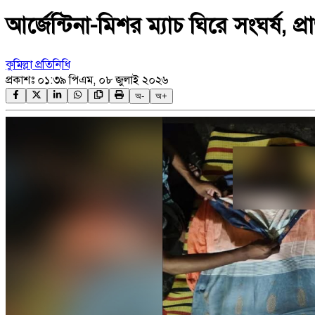
আর্জেন্টিনা-মিশর ম্যাচ ঘিরে সংঘর্ষ, প্
কুমিল্লা প্রতিনিধি
প্রকাশঃ
০১:৩৯ পিএম, ০৮ জুলাই ২০২৬
অ-
অ+