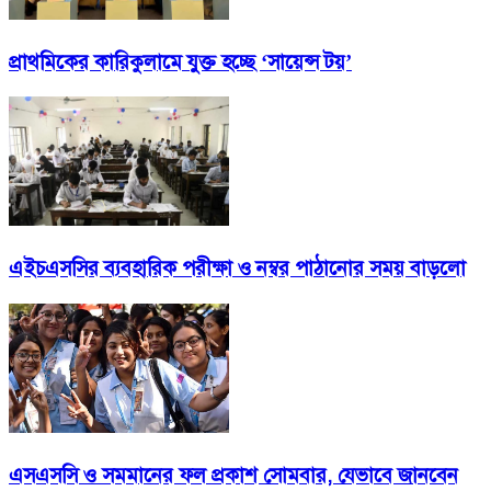
প্রাথমিকের কারিকুলামে যুক্ত হচ্ছে ‘সায়েন্স টয়’
এইচএসসির ব্যবহারিক পরীক্ষা ও নম্বর পাঠানোর সময় বাড়লো
এসএসসি ও সমমানের ফল প্রকাশ সোমবার, যেভাবে জানবেন