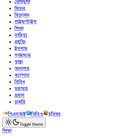
খেলাধুলা
ফিচার
বিনোদন
লাইফস্টাইল
শিক্ষা
সাহিত্য
প্রযুক্তি
ইসলাম
গণমাধ্যম
স্বাস্থ্য
আদালত
ক্যাম্পাস
বিবিধ
মতামত
প্রবাস
চাকরি
পিএসআই
ভিডিও
ছবিঘর
Toggle theme
শিক্ষা