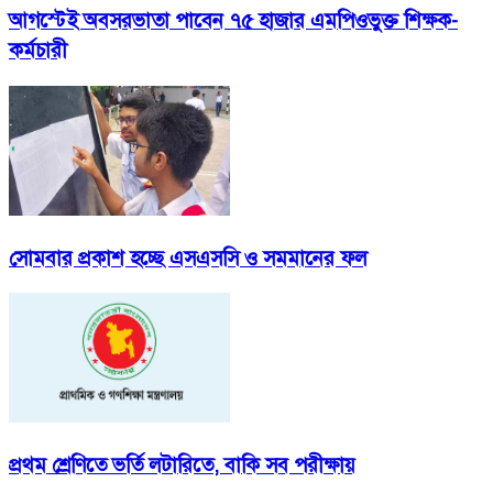
আগস্টেই অবসরভাতা পাবেন ৭৫ হাজার এমপিওভুক্ত শিক্ষক-
কর্মচারী
সোমবার প্রকাশ হচ্ছে এসএসসি ও সমমানের ফল
প্রথম শ্রেণিতে ভর্তি লটারিতে, বাকি সব পরীক্ষায়