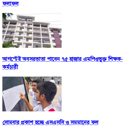
ফলাফল
আগস্টেই অবসরভাতা পাবেন ৭৫ হাজার এমপিওভুক্ত শিক্ষক-
কর্মচারী
সোমবার প্রকাশ হচ্ছে এসএসসি ও সমমানের ফল