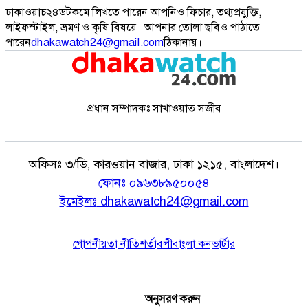
ঢাকাওয়াচ২৪ডটকমে লিখতে পারেন আপনিও ফিচার, তথ্যপ্রযুক্তি,
লাইফস্টাইল, ভ্রমণ ও কৃষি বিষয়ে। আপনার তোলা ছবিও পাঠাতে
পারেন
dhakawatch24@gmail.com
ঠিকানায়।
প্রধান সম্পাদকঃ সাখাওয়াত সজীব
অফিসঃ
৩/ডি, কারওয়ান বাজার, ঢাকা ১২১৫, বাংলাদেশ।
ফোনঃ
০৯৬৩৮৯৫০০৫৪
ইমেইলঃ
dhakawatch24@gmail.com
গোপনীয়তা নীতি
শর্তাবলী
বাংলা কনভার্টার
অনুসরণ করুন