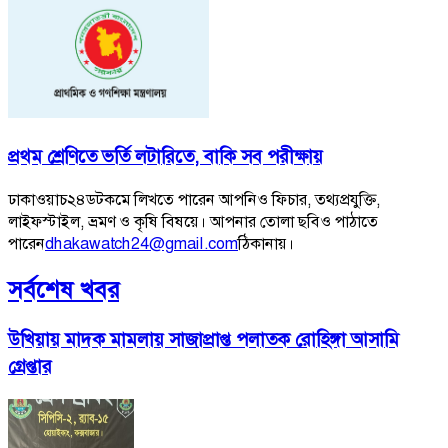
প্রথম শ্রেণিতে ভর্তি লটারিতে, বাকি সব পরীক্ষায়
ঢাকাওয়াচ২৪ডটকমে লিখতে পারেন আপনিও ফিচার, তথ্যপ্রযুক্তি,
লাইফস্টাইল, ভ্রমণ ও কৃষি বিষয়ে। আপনার তোলা ছবিও পাঠাতে
পারেন
dhakawatch24@gmail.com
ঠিকানায়।
সর্বশেষ খবর
উখিয়ায় মাদক মামলায় সাজাপ্রাপ্ত পলাতক রোহিঙ্গা আসামি
গ্রেপ্তার