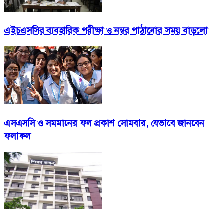
এইচএসসির ব্যবহারিক পরীক্ষা ও নম্বর পাঠানোর সময় বাড়লো
এসএসসি ও সমমানের ফল প্রকাশ সোমবার, যেভাবে জানবেন
ফলাফল