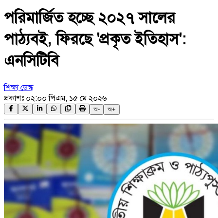
পরিমার্জিত হচ্ছে ২০২৭ সালের
পাঠ্যবই, ফিরছে 'প্রকৃত ইতিহাস':
এনসিটিবি
শিক্ষা ডেস্ক
প্রকাশঃ
০২:০০ পিএম, ১৫ মে ২০২৬
অ-
অ+