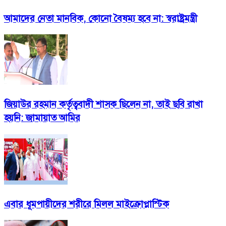
আমাদের নেতা মানবিক, কোনো বৈষম্য হবে না: স্বরাষ্ট্রমন্ত্রী
জিয়াউর রহমান কর্তৃত্ববাদী শাসক ছিলেন না, তাই ছবি রাখা
হয়নি: জামায়াত আমির
এবার ধূমপায়ীদের শরীরে মিলল মাইক্রোপ্লাস্টিক