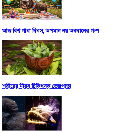
আজ বিশ্ব গাধা দিবস, অপমান নয় অবদানের গল্প
শরীরের নীরব চিকিৎসক তেজপাতা