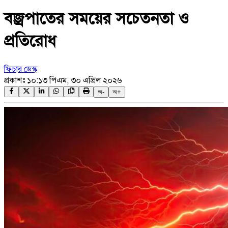
বজ্রপাতের সময়ের সচেতনতা ও
প্রতিরোধ
ফিচার ডেস্ক
প্রকাশঃ
১০:১৩ পিএম, ৩০ এপ্রিল ২০২৬
অ-
অ+