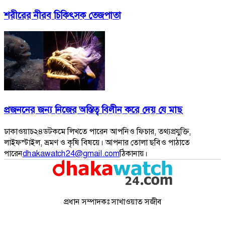
শরীরের নীরব চিকিৎসক তেজপাতা
প্রজননের জন্য নিজের অস্তিত্ব বিলীন করে দেয় যে মাছ
ঢাকাওয়াচ২৪ডটকমে লিখতে পারেন আপনিও ফিচার, তথ্যপ্রযুক্তি,
লাইফস্টাইল, ভ্রমণ ও কৃষি বিষয়ে। আপনার তোলা ছবিও পাঠাতে
পারেন
dhakawatch24@gmail.com
ঠিকানায়।
প্রধান সম্পাদকঃ সাখাওয়াত সজীব