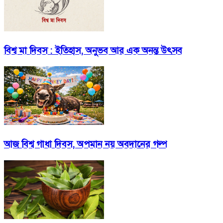
বিশ্ব মা দিবস : ইতিহাস, অনুভব আর এক অনন্ত উৎসব
আজ বিশ্ব গাধা দিবস, অপমান নয় অবদানের গল্প