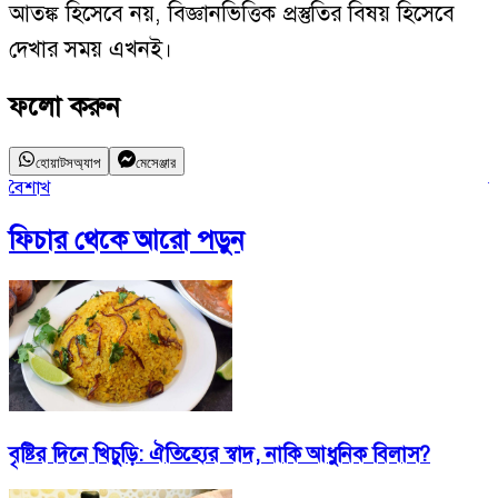
আতঙ্ক হিসেবে নয়, বিজ্ঞানভিত্তিক প্রস্তুতির বিষয় হিসেবে
দেখার সময় এখনই।
ফলো করুন
হোয়াটসঅ্যাপ
মেসেঞ্জার
বৈশাখ
ব
ফিচার
থেকে আরো পড়ুন
বৃষ্টির দিনে খিচুড়ি: ঐতিহ্যের স্বাদ, নাকি আধুনিক বিলাস?