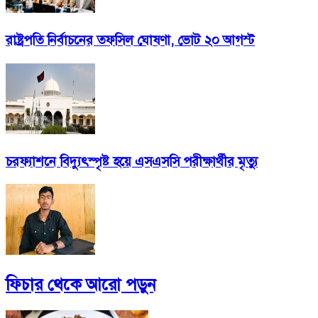
রাষ্ট্রপতি নির্বাচনের তফসিল ঘোষণা, ভোট ২০ আগস্ট
চরফ্যাশনে বিদ্যুৎস্পৃষ্ট হয়ে এসএসসি পরীক্ষার্থীর মৃত্যু
ফিচার
থেকে আরো পড়ুন