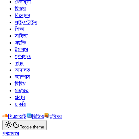
খেলাধুলা
ফিচার
বিনোদন
লাইফস্টাইল
শিক্ষা
সাহিত্য
প্রযুক্তি
ইসলাম
গণমাধ্যম
স্বাস্থ্য
আদালত
ক্যাম্পাস
বিবিধ
মতামত
প্রবাস
চাকরি
পিএসআই
ভিডিও
ছবিঘর
Toggle theme
গণমাধ্যম