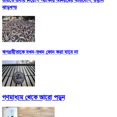
ভারতে এবার নিয়োগ পরীক্ষায় অনিয়মের অভিযোগ, উত্তাল
ঝাড়খন্ড
ঋণগ্রহীতাকে যখন-তখন ফোন করা যাবে না
গণমাধ্যম
থেকে আরো পড়ুন