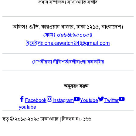
প্রধান সম্পাদকঃ সাখাওয়াত সজীব
অফিসঃ
৩/ডি, কারওয়ান বাজার, ঢাকা ১২১৫, বাংলাদেশ।
ফোনঃ
০৯৬৩৮৯৫০০৫৪
ইমেইলঃ
dhakawatch24@gmail.com
গোপনীয়তা নীতি
শর্তাবলী
বাংলা কনভার্টার
অনুসরণ করুন
Facebook
Instagram
Youtube
Twitter
youtube
স্বত্ব © ২০১৫-২০২৫ ঢাকাওয়াচ | নিবন্ধন নং- ১৬৬