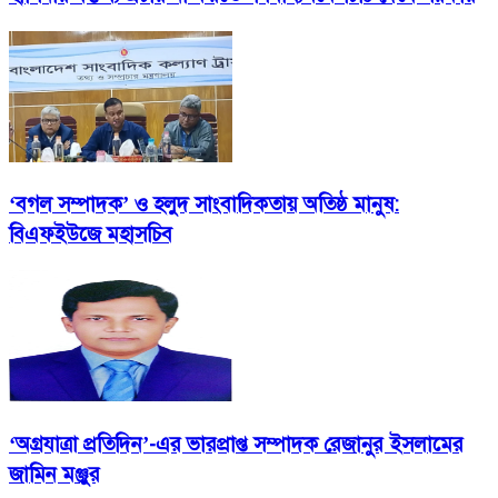
‘বগল সম্পাদক’ ও হলুদ সাংবাদিকতায় অতিষ্ঠ মানুষ:
বিএফইউজে মহাসচিব
‘অগ্রযাত্রা প্রতিদিন’-এর ভারপ্রাপ্ত সম্পাদক রেজানুর ইসলামের
জামিন মঞ্জুর