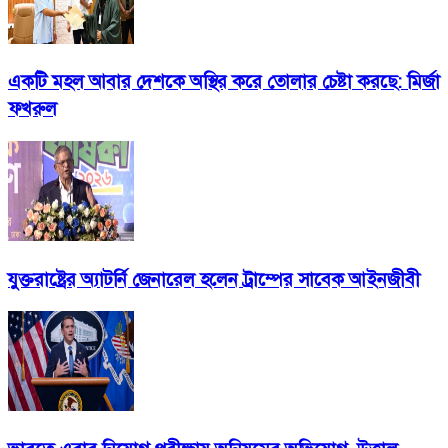
একটি মহল আবার দেশকে অস্থির করে তোলার চেষ্টা করছে: মির্জা
ফখরুল
যুক্তরাষ্ট্রের অ্যাটর্নি জেনারেল হলেন ট্রাম্পের সাবেক আইনজীবী