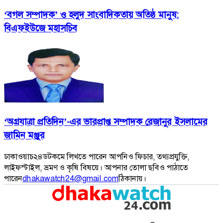
‘বগল সম্পাদক’ ও হলুদ সাংবাদিকতায় অতিষ্ঠ মানুষ:
বিএফইউজে মহাসচিব
‘অগ্রযাত্রা প্রতিদিন’-এর ভারপ্রাপ্ত সম্পাদক রেজানুর ইসলামের
জামিন মঞ্জুর
ঢাকাওয়াচ২৪ডটকমে লিখতে পারেন আপনিও ফিচার, তথ্যপ্রযুক্তি,
লাইফস্টাইল, ভ্রমণ ও কৃষি বিষয়ে। আপনার তোলা ছবিও পাঠাতে
পারেন
dhakawatch24@gmail.com
ঠিকানায়।