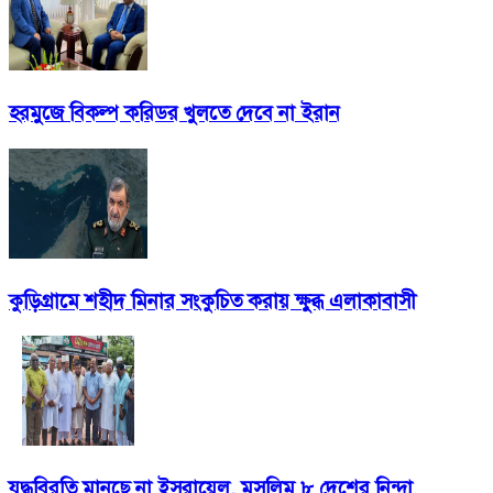
হরমুজে বিকল্প করিডর খুলতে দেবে না ইরান
কুড়িগ্রামে শহীদ মিনার সংকুচিত করায় ক্ষুব্ধ এলাকাবাসী
যুদ্ধবিরতি মানছে না ইসরায়েল, মুসলিম ৮ দেশের নিন্দা