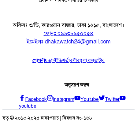
প্রধান সম্পাদকঃ সাখাওয়াত সজীব
অফিসঃ
৩/ডি, কারওয়ান বাজার, ঢাকা ১২১৫, বাংলাদেশ।
ফোনঃ
০৯৬৩৮৯৫০০৫৪
ইমেইলঃ
dhakawatch24@gmail.com
গোপনীয়তা নীতি
শর্তাবলী
বাংলা কনভার্টার
অনুসরণ করুন
Facebook
Instagram
Youtube
Twitter
youtube
স্বত্ব © ২০১৫-২০২৫ ঢাকাওয়াচ | নিবন্ধন নং- ১৬৬