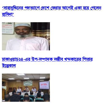
‘সাহাবুদ্দিনের পদত্যাগে দেশে ফেরার আগেই একা হয়ে গেলেন
হাসিনা’
ঢাকাওয়াচ২৪-এর উপ-সম্পাদক সজীব খন্দকারের পিতার
ইন্তেকাল