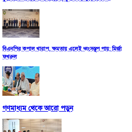
বিএনপির কপাল খারাপ, ক্ষমতায় এলেই ধ্বংসস্তূপ পায়: মির্জা
ফখরুল
গণমাধ্যম
থেকে আরো পড়ুন