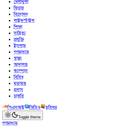
খেলাধুলা
ফিচার
বিনোদন
লাইফস্টাইল
শিক্ষা
সাহিত্য
প্রযুক্তি
ইসলাম
গণমাধ্যম
স্বাস্থ্য
আদালত
ক্যাম্পাস
বিবিধ
মতামত
প্রবাস
চাকরি
পিএসআই
ভিডিও
ছবিঘর
Toggle theme
গণমাধ্যম