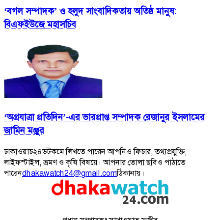
‘বগল সম্পাদক’ ও হলুদ সাংবাদিকতায় অতিষ্ঠ মানুষ:
বিএফইউজে মহাসচিব
‘অগ্রযাত্রা প্রতিদিন’-এর ভারপ্রাপ্ত সম্পাদক রেজানুর ইসলামের
জামিন মঞ্জুর
ঢাকাওয়াচ২৪ডটকমে লিখতে পারেন আপনিও ফিচার, তথ্যপ্রযুক্তি,
লাইফস্টাইল, ভ্রমণ ও কৃষি বিষয়ে। আপনার তোলা ছবিও পাঠাতে
পারেন
dhakawatch24@gmail.com
ঠিকানায়।