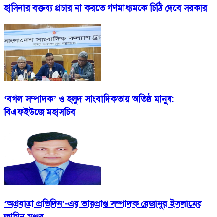
হাসিনার বক্তব্য প্রচার না করতে গণমাধ্যমকে চিঠি দেবে সরকার
‘বগল সম্পাদক’ ও হলুদ সাংবাদিকতায় অতিষ্ঠ মানুষ:
বিএফইউজে মহাসচিব
‘অগ্রযাত্রা প্রতিদিন’-এর ভারপ্রাপ্ত সম্পাদক রেজানুর ইসলামের
জামিন মঞ্জুর