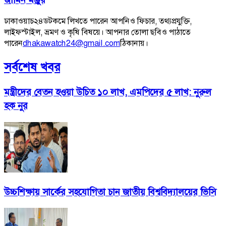
ঢাকাওয়াচ২৪ডটকমে লিখতে পারেন আপনিও ফিচার, তথ্যপ্রযুক্তি,
লাইফস্টাইল, ভ্রমণ ও কৃষি বিষয়ে। আপনার তোলা ছবিও পাঠাতে
পারেন
dhakawatch24@gmail.com
ঠিকানায়।
সর্বশেষ খবর
মন্ত্রীদের বেতন হওয়া উচিত ১০ লাখ, এমপিদের ৫ লাখ: নুরুল
হক নুর
উচ্চশিক্ষায় সার্কের সহযোগিতা চান জাতীয় বিশ্ববিদ্যালয়ের ভিসি