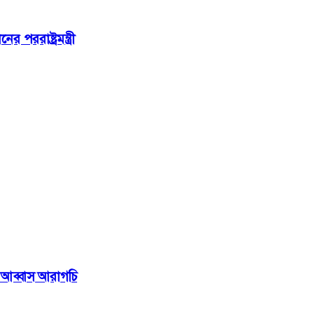
পররাষ্ট্রমন্ত্রী
প: আব্বাস আরাগচি