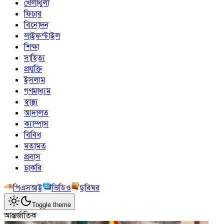
খেলাধুলা
ফিচার
বিনোদন
লাইফস্টাইল
শিক্ষা
সাহিত্য
প্রযুক্তি
ইসলাম
গণমাধ্যম
স্বাস্থ্য
আদালত
ক্যাম্পাস
বিবিধ
মতামত
প্রবাস
চাকরি
পিএসআই
ভিডিও
ছবিঘর
Toggle theme
আন্তর্জাতিক