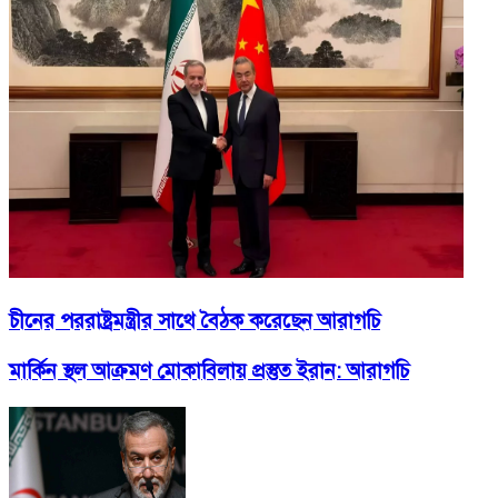
চীনের পররাষ্ট্রমন্ত্রীর সাথে বৈঠক করেছেন আরাগচি
মার্কিন স্থল আক্রমণ মোকাবিলায় প্রস্তুত ইরান: আরাগচি