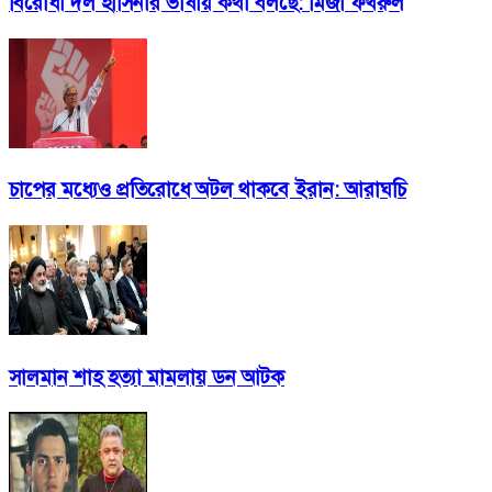
বিরোধী দল হাসিনার ভাষায় কথা বলছে: মির্জা ফখরুল
চাপের মধ্যেও প্রতিরোধে অটল থাকবে ইরান: আরাঘচি
সালমান শাহ হত্যা মামলায় ডন আটক