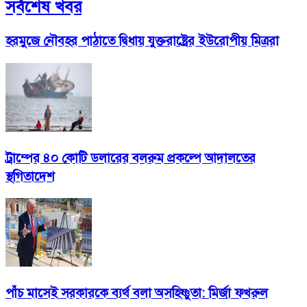
সর্বশেষ খবর
হরমুজে নৌবহর পাঠাতে দ্বিধায় যুক্তরাষ্ট্রের ইউরোপীয় মিত্ররা
ট্রাম্পের ৪০ কোটি ডলারের বলরুম প্রকল্পে আদালতের
স্থগিতাদেশ
পাঁচ মাসেই সরকারকে ব্যর্থ বলা অসহিষ্ণুতা: মির্জা ফখরুল