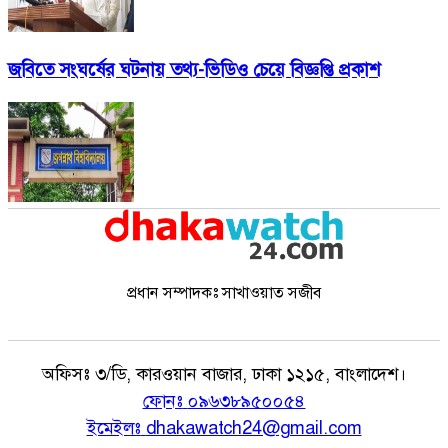
জবিতে সংঘর্ষের ঘটনায় তথ্য-ভিডিও চেয়ে বিজ্ঞপ্তি প্রকাশ
প্রধান সম্পাদকঃ সাখাওয়াত সজীব
অফিসঃ
৩/ডি, কারওয়ান বাজার, ঢাকা ১২১৫, বাংলাদেশ।
ফোনঃ
০৯৬৩৮৯৫০০৫৪
ইমেইলঃ
dhakawatch24@gmail.com