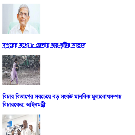
দুপুরের মধ্যে ৮ জেলায় ঝড়-বৃষ্টির আভাস
বিচার বিভাগের সবচেয়ে বড় সংকট মানবিক মূল্যবোধসম্পন্ন
বিচারকের: আইনমন্ত্রী