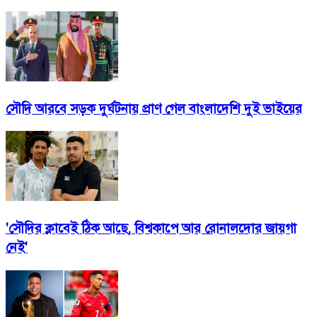
সৌদি আরবে সড়ক দুর্ঘটনায় প্রাণ গেল বাংলাদেশি দুই ভাইয়ের
'সৌদির ক্লাবেই ঠিক আছে, বিশ্বকাপে আর রোনালদোর জায়গা
নেই'