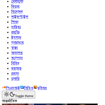
খেলাধুলা
ফিচার
বিনোদন
লাইফস্টাইল
শিক্ষা
সাহিত্য
প্রযুক্তি
ইসলাম
গণমাধ্যম
স্বাস্থ্য
আদালত
ক্যাম্পাস
বিবিধ
মতামত
প্রবাস
চাকরি
পিএসআই
ভিডিও
ছবিঘর
Toggle theme
আন্তর্জাতিক