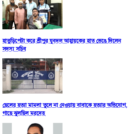
হাতুড়িপেটা করে শ্রীপুর যুবদল আহ্বায়কের হাত ভেঙে দিলেন
সদস্য সচিব
ছেলের হত্যা মামলা তুলে না নেওয়ায় বাবাকে হত্যার অভিযোগ,
গাছে ঝুলছিল মরদেহ