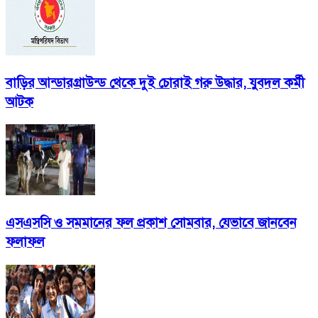
বাড়ির আন্ডারগ্রাউন্ড থেকে দুই চোরাই গরু উদ্ধার, যুবদল কর্মী
আটক
এসএসসি ও সমমানের ফল প্রকাশ সোমবার, যেভাবে জানবেন
ফলাফল