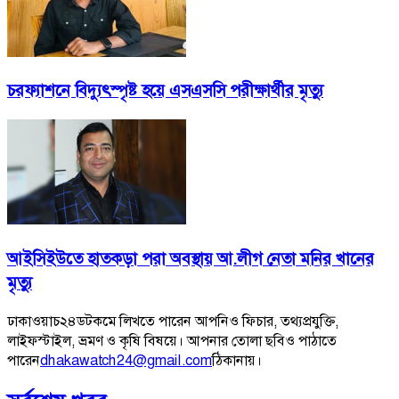
চরফ্যাশনে বিদ্যুৎস্পৃষ্ট হয়ে এসএসসি পরীক্ষার্থীর মৃত্যু
আইসিইউতে হাতকড়া পরা অবস্থায় আ.লীগ নেতা মনির খানের
মৃত্যু
ঢাকাওয়াচ২৪ডটকমে লিখতে পারেন আপনিও ফিচার, তথ্যপ্রযুক্তি,
লাইফস্টাইল, ভ্রমণ ও কৃষি বিষয়ে। আপনার তোলা ছবিও পাঠাতে
পারেন
dhakawatch24@gmail.com
ঠিকানায়।