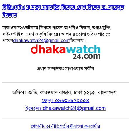
বিজিএমইএ’র নতুন মহাসচিব হিসেবে যোগ দিলেন ড. সাহেদুল
ইসলাম
ঢাকাওয়াচ২৪ডটকমে লিখতে পারেন আপনিও ফিচার, তথ্যপ্রযুক্তি,
লাইফস্টাইল, ভ্রমণ ও কৃষি বিষয়ে। আপনার তোলা ছবিও পাঠাতে
পারেন
dhakawatch24@gmail.com
ঠিকানায়।
প্রধান সম্পাদকঃ সাখাওয়াত সজীব
অফিসঃ
৩/ডি, কারওয়ান বাজার, ঢাকা ১২১৫, বাংলাদেশ।
ফোনঃ
০৯৬৩৮৯৫০০৫৪
ইমেইলঃ
dhakawatch24@gmail.com
গোপনীয়তা নীতি
শর্তাবলী
বাংলা কনভার্টার