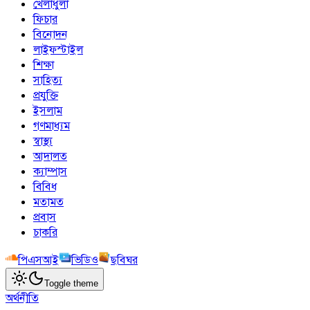
খেলাধুলা
ফিচার
বিনোদন
লাইফস্টাইল
শিক্ষা
সাহিত্য
প্রযুক্তি
ইসলাম
গণমাধ্যম
স্বাস্থ্য
আদালত
ক্যাম্পাস
বিবিধ
মতামত
প্রবাস
চাকরি
পিএসআই
ভিডিও
ছবিঘর
Toggle theme
অর্থনীতি