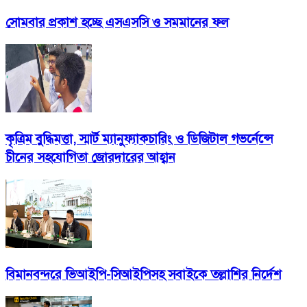
সোমবার প্রকাশ হচ্ছে এসএসসি ও সমমানের ফল
কৃত্রিম বুদ্ধিমত্তা, স্মার্ট ম্যানুফ্যাকচারিং ও ডিজিটাল গভর্নেন্সে
চীনের সহযোগিতা জোরদারের আহ্বান
বিমানবন্দরে ভিআইপি-সিআইপিসহ সবাইকে তল্লাশির নির্দেশ