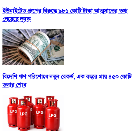
ইউনাইটেড গ্রুপের বিরুদ্ধে ৯৮১ কোটি টাকা আত্মসাতের তথ্য
পেয়েছে দুদক
বিদেশি ঋণ পরিশোধে নতুন রেকর্ড, এক বছরে প্রায় ৪৫০ কোটি
ডলার শোধ