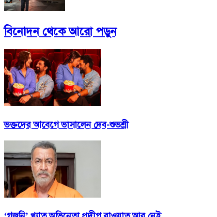
বিনোদন
থেকে আরো পড়ুন
ভক্তদের আবেগে ভাসালেন দেব-শুভশ্রী
‘গজনি’ খ্যাত অভিনেতা প্রদীপ রাওয়াত আর নেই