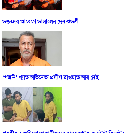
ভক্তদের আবেগে ভাসালেন দেব-শুভশ্রী
‘গজনি’ খ্যাত অভিনেতা প্রদীপ রাওয়াত আর নেই