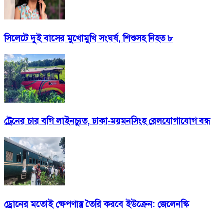
সিলেটে দুই বাসের মুখোমুখি সংঘর্ষ, শিশুসহ নিহত ৮
ট্রেনের চার বগি লাইনচ্যুত, ঢাকা-ময়মনসিংহ রেলযোগাযোগ বন্ধ
ড্রোনের মতোই ক্ষেপণাস্ত্র তৈরি করবে ইউক্রেন: জেলেনস্কি