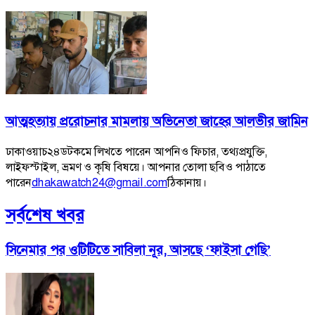
আত্মহত্যায় প্ররোচনার মামলায় অভিনেতা জাহের আলভীর জামিন
ঢাকাওয়াচ২৪ডটকমে লিখতে পারেন আপনিও ফিচার, তথ্যপ্রযুক্তি,
লাইফস্টাইল, ভ্রমণ ও কৃষি বিষয়ে। আপনার তোলা ছবিও পাঠাতে
পারেন
dhakawatch24@gmail.com
ঠিকানায়।
সর্বশেষ খবর
সিনেমার পর ওটিটিতে সাবিলা নূর, আসছে ‘ফাইসা গেছি’