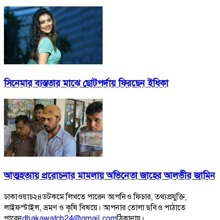
সিনেমার ব্যস্ততার মাঝে ছোটপর্দায় ফিরছেন ইধিকা
আত্মহত্যায় প্ররোচনার মামলায় অভিনেতা জাহের আলভীর জামিন
ঢাকাওয়াচ২৪ডটকমে লিখতে পারেন আপনিও ফিচার, তথ্যপ্রযুক্তি,
লাইফস্টাইল, ভ্রমণ ও কৃষি বিষয়ে। আপনার তোলা ছবিও পাঠাতে
পারেন
dhakawatch24@gmail.com
ঠিকানায়।