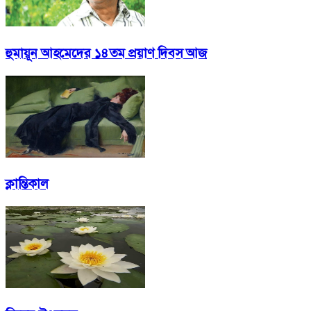
হুমায়ূন আহমেদের ১৪তম প্রয়াণ দিবস আজ
ক্লান্তিকাল