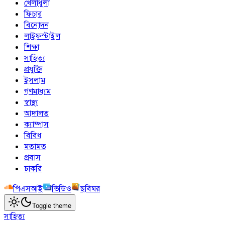
খেলাধুলা
ফিচার
বিনোদন
লাইফস্টাইল
শিক্ষা
সাহিত্য
প্রযুক্তি
ইসলাম
গণমাধ্যম
স্বাস্থ্য
আদালত
ক্যাম্পাস
বিবিধ
মতামত
প্রবাস
চাকরি
পিএসআই
ভিডিও
ছবিঘর
Toggle theme
সাহিত্য