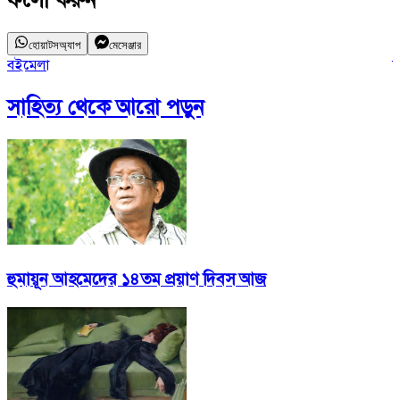
ফলো করুন
হোয়াটসঅ্যাপ
মেসেঞ্জার
বইমেলা
ন
সাহিত্য
থেকে আরো পড়ুন
হুমায়ূন আহমেদের ১৪তম প্রয়াণ দিবস আজ