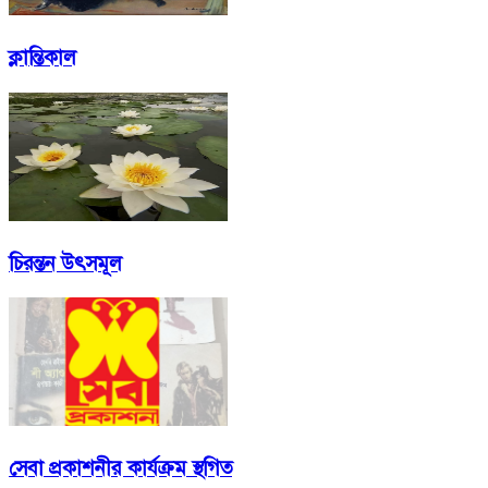
ক্লান্তিকাল
চিরন্তন উৎসমূল
সেবা প্রকাশনীর কার্যক্রম স্থগিত