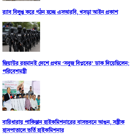
র‍্যাব বিলুপ্ত করে গঠন হচ্ছে এসআরবি, খসড়া আইন প্রকাশ
জিয়াউর রহমানই দেশে প্রথম ‘সবুজ বিপ্লবের’ ডাক দিয়েছিলেন:
পরিবেশমন্ত্রী
বারিধারায় পাকিস্তান হাইকমিশনারের বাসভবনে আগুন, সস্ত্রীক
হাসপাতালে ভর্তি হাইকমিশনার