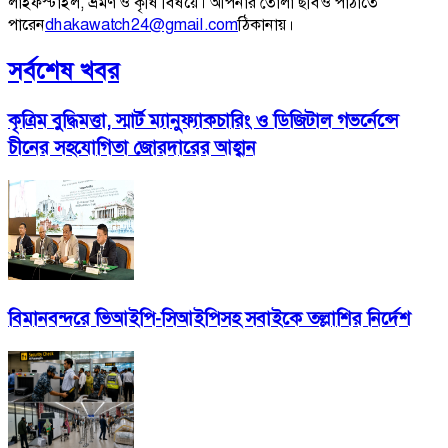
লাইফস্টাইল, ভ্রমণ ও কৃষি বিষয়ে। আপনার তোলা ছবিও পাঠাতে
পারেন
dhakawatch24@gmail.com
ঠিকানায়।
সর্বশেষ খবর
কৃত্রিম বুদ্ধিমত্তা, স্মার্ট ম্যানুফ্যাকচারিং ও ডিজিটাল গভর্নেন্সে
চীনের সহযোগিতা জোরদারের আহ্বান
বিমানবন্দরে ভিআইপি-সিআইপিসহ সবাইকে তল্লাশির নির্দেশ