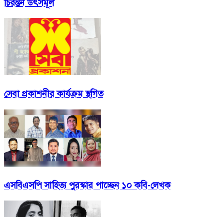
চিরন্তন উৎসমূল
সেবা প্রকাশনীর কার্যক্রম স্থগিত
এসবিএসপি সাহিত্য পুরস্কার পাচ্ছেন ১০ কবি-লেখক