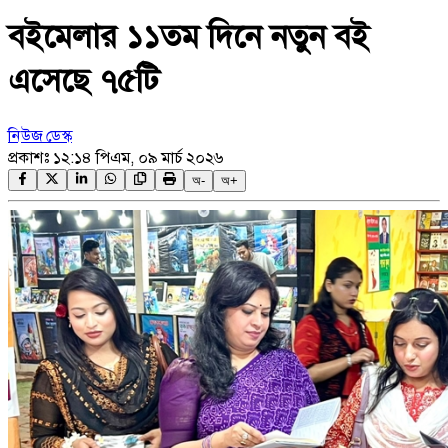
বইমেলার ১১তম দিনে নতুন বই
এসেছে ৭৫টি
নিউজ ডেস্ক
প্রকাশঃ
১২:১৪ পিএম, ০৯ মার্চ ২০২৬
অ-
অ+