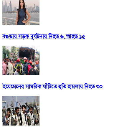
বগুড়ায় সড়ক দুর্ঘটনায় নিহত ৬, আহত ১৫
ইয়েমেনের সামরিক ঘাঁটিতে হুতি হামলায় নিহত ৩০