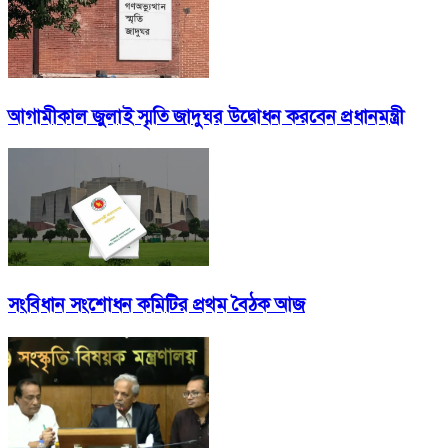
আগামীকাল জুলাই স্মৃতি জাদুঘর উদ্বোধন করবেন প্রধানমন্ত্রী
সংবিধান সংশোধন কমিটির প্রথম বৈঠক আজ