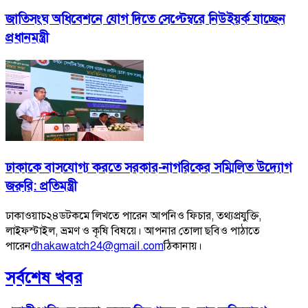
জাতিসংঘ অধিবেশনে যোগ দিতে সেপ্টেম্বরে নিউইয়র্ক যাচ্ছেন
প্রধানমন্ত্রী
ঢাকাকে বাসযোগ্য করতে সরকার-নাগরিকের সম্মিলিত উদ্যোগ
জরুরি: প্রতিমন্ত্রী
ঢাকাওয়াচ২৪ডটকমে লিখতে পারেন আপনিও ফিচার, তথ্যপ্রযুক্তি,
লাইফস্টাইল, ভ্রমণ ও কৃষি বিষয়ে। আপনার তোলা ছবিও পাঠাতে
পারেন
dhakawatch24@gmail.com
ঠিকানায়।
সর্বশেষ খবর