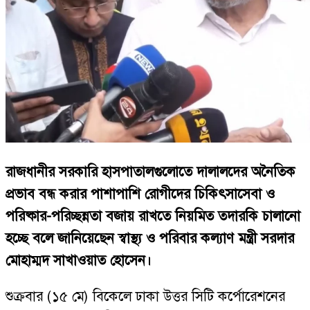
রাজধানীর সরকারি হাসপাতালগুলোতে দালালদের অনৈতিক
প্রভাব বন্ধ করার পাশাপাশি রোগীদের চিকিৎসাসেবা ও
পরিষ্কার-পরিচ্ছন্নতা বজায় রাখতে নিয়মিত তদারকি চালানো
হচ্ছে বলে জানিয়েছেন স্বাস্থ্য ও পরিবার কল্যাণ মন্ত্রী সরদার
মোহাম্মদ সাখাওয়াত হোসেন।
শুক্রবার (১৫ মে) বিকেলে ঢাকা উত্তর সিটি কর্পোরেশনের