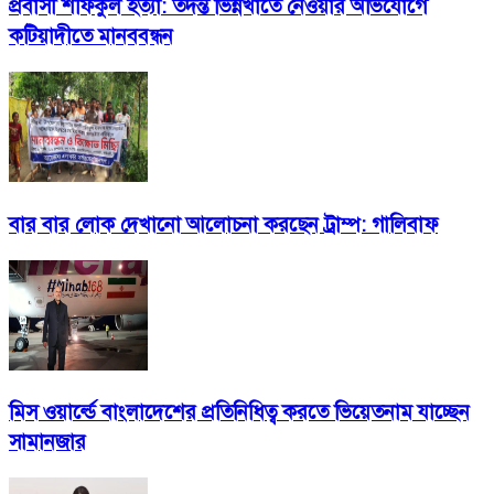
প্রবাসী শফিকুল হত্যা: তদন্ত ভিন্নখাতে নেওয়ার অভিযোগে
কটিয়াদীতে মানববন্ধন
বার বার লোক দেখানো আলোচনা করছেন ট্রাম্প: গালিবাফ
মিস ওয়ার্ল্ডে বাংলাদেশের প্রতিনিধিত্ব করতে ভিয়েতনাম যাচ্ছেন
সামানজার