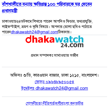
বাঁশখালীতে বন্যায় ক্ষতিগ্রস্ত ১০০ পরিবারকে ঘর দেবেন
প্রধানমন্ত্রী
ঢাকাওয়াচ২৪ডটকমে লিখতে পারেন আপনিও ফিচার, তথ্যপ্রযুক্তি,
লাইফস্টাইল, ভ্রমণ ও কৃষি বিষয়ে। আপনার তোলা ছবিও পাঠাতে
পারেন
dhakawatch24@gmail.com
ঠিকানায়।
প্রধান সম্পাদকঃ সাখাওয়াত সজীব
অফিসঃ
৩/ডি, কারওয়ান বাজার, ঢাকা ১২১৫, বাংলাদেশ।
ফোনঃ
০৯৬৩৮৯৫০০৫৪
ইমেইলঃ
dhakawatch24@gmail.com
গোপনীয়তা নীতি
শর্তাবলী
বাংলা কনভার্টার