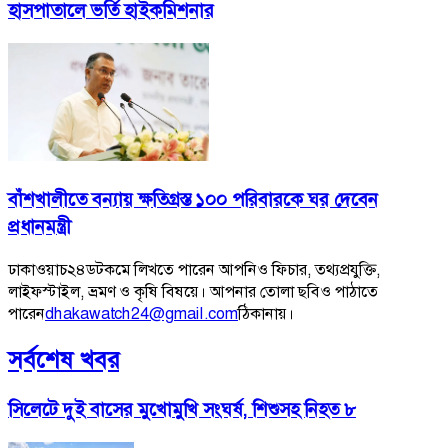
হাসপাতালে ভর্তি হাইকমিশনার
বাঁশখালীতে বন্যায় ক্ষতিগ্রস্ত ১০০ পরিবারকে ঘর দেবেন
প্রধানমন্ত্রী
ঢাকাওয়াচ২৪ডটকমে লিখতে পারেন আপনিও ফিচার, তথ্যপ্রযুক্তি,
লাইফস্টাইল, ভ্রমণ ও কৃষি বিষয়ে। আপনার তোলা ছবিও পাঠাতে
পারেন
dhakawatch24@gmail.com
ঠিকানায়।
সর্বশেষ খবর
সিলেটে দুই বাসের মুখোমুখি সংঘর্ষ, শিশুসহ নিহত ৮