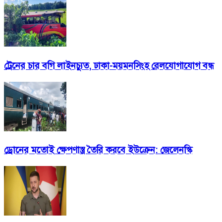
ট্রেনের চার বগি লাইনচ্যুত, ঢাকা-ময়মনসিংহ রেলযোগাযোগ বন্ধ
ড্রোনের মতোই ক্ষেপণাস্ত্র তৈরি করবে ইউক্রেন: জেলেনস্কি