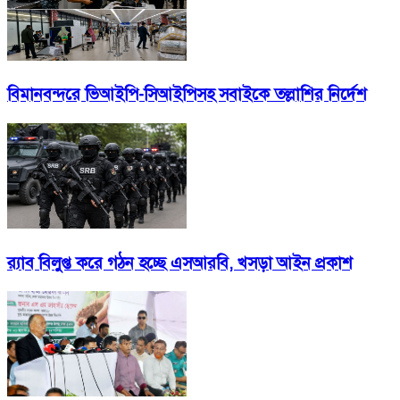
বিমানবন্দরে ভিআইপি-সিআইপিসহ সবাইকে তল্লাশির নির্দেশ
র‍্যাব বিলুপ্ত করে গঠন হচ্ছে এসআরবি, খসড়া আইন প্রকাশ