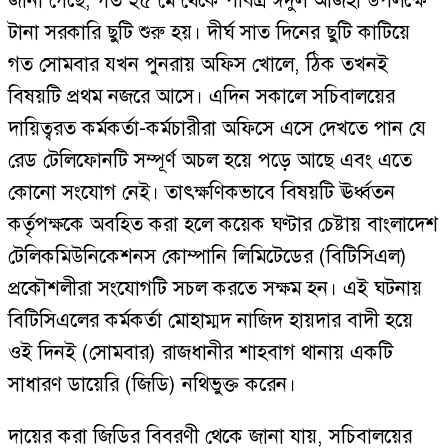
জানা গেছে, গত ২৫ মে থেকে পবিত্র ঈদুল আজহা উপলক্ষে
টানা সরকারি ছুটি শুরু হয়। দীর্ঘ সাত দিনের ছুটি কাটিয়ে
গত সোমবার যখন পুনরায় অফিস খোলে, ঠিক তখনই
বিষয়টি প্রথম নজরে আসে। এদিন সকালে সচিবালয়ের
দায়িত্বরত কর্মকর্তা-কর্মচারীরা অফিসে এসে দেখতে পান যে
রেড টেলিফোনটি সম্পূর্ণ অচল হয়ে পড়ে আছে এবং এতে
কোনো সংযোগ নেই। তাৎক্ষণিকভাবে বিষয়টি ঊর্ধ্বতন
কর্তৃপক্ষকে অবহিত করা হলে কয়েক ঘণ্টার চেষ্টায় বাংলাদেশ
টেলিকমিউনিকেশনস কোম্পানি লিমিটেডের (বিটিসিএল)
প্রকৌশলীরা সংযোগটি সচল করতে সক্ষম হন। এই ঘটনায়
বিটিসিএলের কর্মকর্তা মোহাম্মদ নাজিদ হায়দার বাদী হয়ে
ওই দিনই (সোমবার) রাজধানীর শাহবাগ থানায় একটি
সাধারণ ডায়েরি (জিডি) নথিভুক্ত করেন।
দায়ের করা জিডির বিবরণী থেকে জানা যায়, সচিবালয়ের