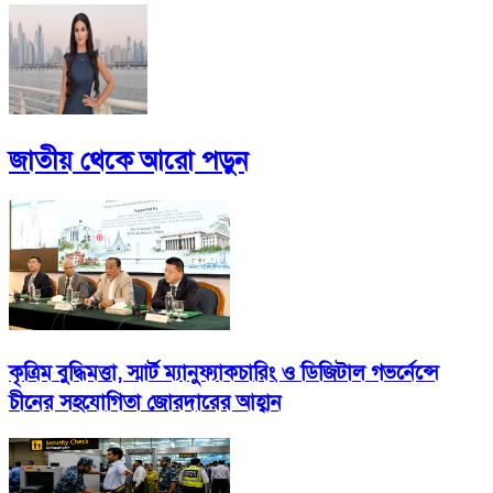
জাতীয়
থেকে আরো পড়ুন
কৃত্রিম বুদ্ধিমত্তা, স্মার্ট ম্যানুফ্যাকচারিং ও ডিজিটাল গভর্নেন্সে
চীনের সহযোগিতা জোরদারের আহ্বান