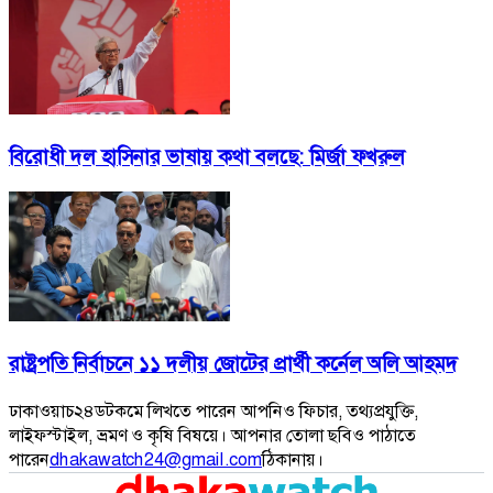
বিরোধী দল হাসিনার ভাষায় কথা বলছে: মির্জা ফখরুল
রাষ্ট্রপতি নির্বাচনে ১১ দলীয় জোটের প্রার্থী কর্নেল অলি আহমদ
ঢাকাওয়াচ২৪ডটকমে লিখতে পারেন আপনিও ফিচার, তথ্যপ্রযুক্তি,
লাইফস্টাইল, ভ্রমণ ও কৃষি বিষয়ে। আপনার তোলা ছবিও পাঠাতে
পারেন
dhakawatch24@gmail.com
ঠিকানায়।