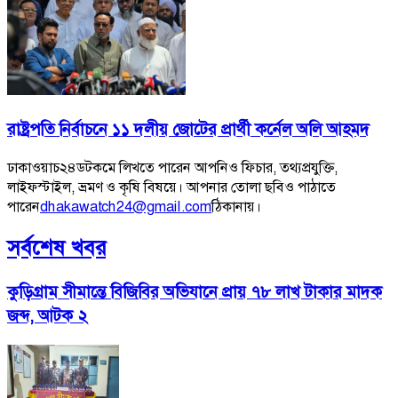
রাষ্ট্রপতি নির্বাচনে ১১ দলীয় জোটের প্রার্থী কর্নেল অলি আহমদ
ঢাকাওয়াচ২৪ডটকমে লিখতে পারেন আপনিও ফিচার, তথ্যপ্রযুক্তি,
লাইফস্টাইল, ভ্রমণ ও কৃষি বিষয়ে। আপনার তোলা ছবিও পাঠাতে
পারেন
dhakawatch24@gmail.com
ঠিকানায়।
সর্বশেষ খবর
কুড়িগ্রাম সীমান্তে বিজিবির অভিযানে প্রায় ৭৮ লাখ টাকার মাদক
জব্দ, আটক ২