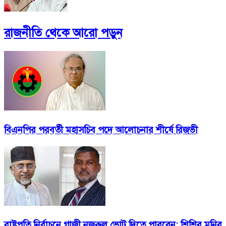
রাজনীতি
থেকে আরো পড়ুন
বিএনপির পরবর্তী মহাসচিব পদে আলোচনার শীর্ষে রিজভী
রাষ্ট্রপতি নির্বাচনে গাজী নজরুল ভোট দিতে পারবেন: শিশির মনির