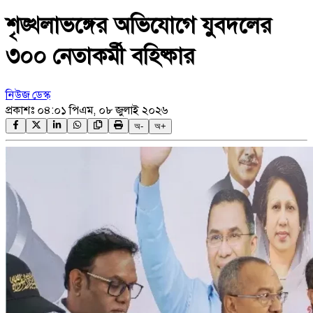
শৃঙ্খলাভঙ্গের অভিযোগে যুবদলের
৩০০ নেতাকর্মী বহিষ্কার
নিউজ ডেস্ক
প্রকাশঃ
০৪:০১ পিএম, ০৮ জুলাই ২০২৬
অ-
অ+