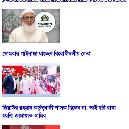
সোমবার গাইবান্ধা যাচ্ছেন বিরোধীদলীয় নেতা
জিয়াউর রহমান কর্তৃত্ববাদী শাসক ছিলেন না, তাই ছবি রাখা
হয়নি: জামায়াত আমির