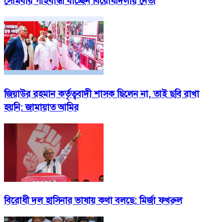
সোমবার গাইবান্ধা যাচ্ছেন বিরোধীদলীয় নেতা
জিয়াউর রহমান কর্তৃত্ববাদী শাসক ছিলেন না, তাই ছবি রাখা
হয়নি: জামায়াত আমির
বিরোধী দল হাসিনার ভাষায় কথা বলছে: মির্জা ফখরুল