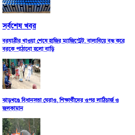
সর্বশেষ খবর
বরযাত্রীর খাওয়া শেষে হাজির ম্যাজিস্ট্রেট, বাল্যবিয়ে বন্ধ করে
বরকে পাঠানো হলো বাড়ি
ঝাড়খণ্ডে বিধানসভা ঘেরাও, শিক্ষার্থীদের ওপর লাঠিচার্জ ও
জলকামান