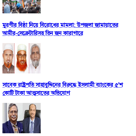
মুরগীর বিষ্ঠা নিয়ে বিরোধের মামলা: উপজলা জামায়াতের
আমীর-সেক্রেটারিসহ তিন জন কারাগারে
সাবেক রাষ্ট্রপতি সাহাবুদ্দিনের বিরুদ্ধে ইসলামী ব্যাংকের ৫'শ
কোটি টাকা আত্মসাতের অভিযোগ