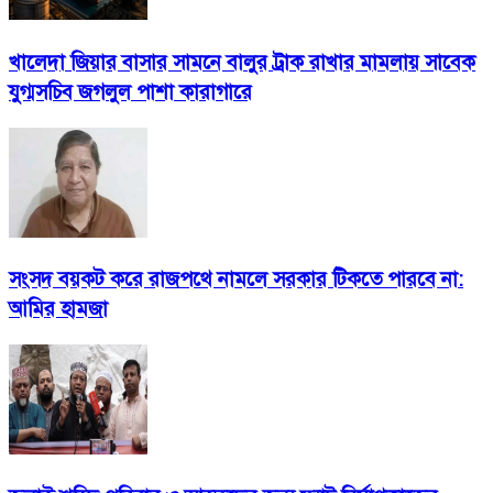
খালেদা জিয়ার বাসার সামনে বালুর ট্রাক রাখার মামলায় সাবেক
যুগ্মসচিব জগলুল পাশা কারাগারে
সংসদ বয়কট করে রাজপথে নামলে সরকার টিকতে পারবে না:
আমির হামজা