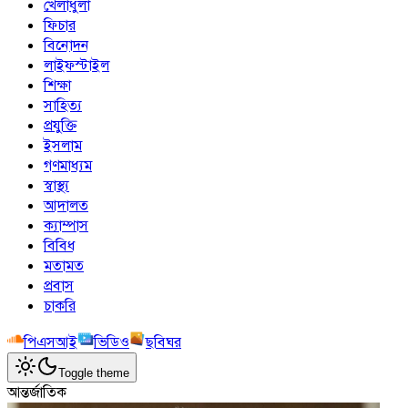
খেলাধুলা
ফিচার
বিনোদন
লাইফস্টাইল
শিক্ষা
সাহিত্য
প্রযুক্তি
ইসলাম
গণমাধ্যম
স্বাস্থ্য
আদালত
ক্যাম্পাস
বিবিধ
মতামত
প্রবাস
চাকরি
পিএসআই
ভিডিও
ছবিঘর
Toggle theme
আন্তর্জাতিক