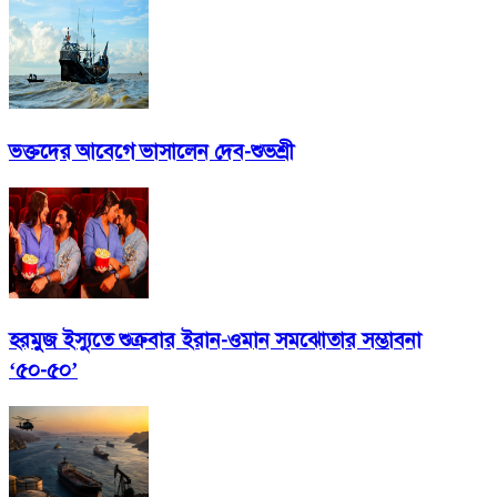
ভক্তদের আবেগে ভাসালেন দেব-শুভশ্রী
হরমুজ ইস্যুতে শুক্রবার ইরান-ওমান সমঝোতার সম্ভাবনা
‘৫০-৫০’