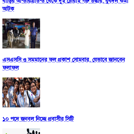
বাড়ির আন্ডারগ্রাউন্ড থেকে দুই চোরাই গরু উদ্ধার, যুবদল কর্মী
আটক
এসএসসি ও সমমানের ফল প্রকাশ সোমবার, যেভাবে জানবেন
ফলাফল
১০ পদে জনবল নিচ্ছে প্রবাসীর সিটি