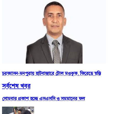
চরফ্যাসন-মনপুরায় হাটবাজারে টোল মওকুফ, ফিরেছে স্বস্তি
সর্বশেষ খবর
সোমবার প্রকাশ হচ্ছে এসএসসি ও সমমানের ফল