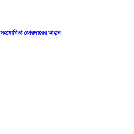
 চীনের সহযোগিতা জোরদারের আহ্বান