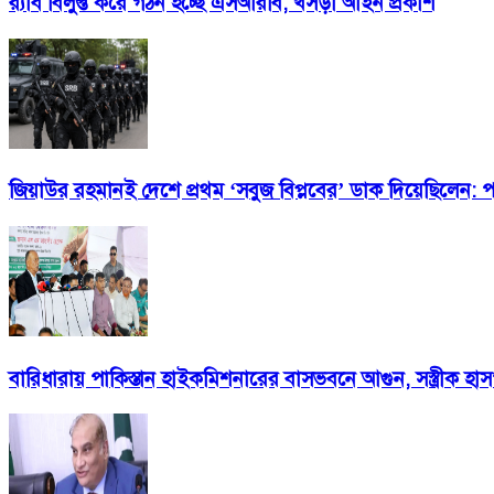
র‍্যাব বিলুপ্ত করে গঠন হচ্ছে এসআরবি, খসড়া আইন প্রকাশ
জিয়াউর রহমানই দেশে প্রথম ‘সবুজ বিপ্লবের’ ডাক দিয়েছিলেন: পরি
বারিধারায় পাকিস্তান হাইকমিশনারের বাসভবনে আগুন, সস্ত্রীক হ