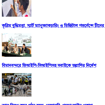
কৃত্রিম বুদ্ধিমত্তা, স্মার্ট ম্যানুফ্যাকচারিং ও ডিজিটাল গভর্নেন্সে
বিমানবন্দরে ভিআইপি-সিআইপিসহ সবাইকে তল্লাশির নির্দেশ