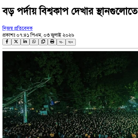
বড় পর্দায় বিশ্বকাপ দেখার স্থানগুলো
নিজস্ব প্রতিবেদক
প্রকাশঃ
০৭:৪১ পিএম, ০৩ জুলাই ২০২৬
অ-
অ+