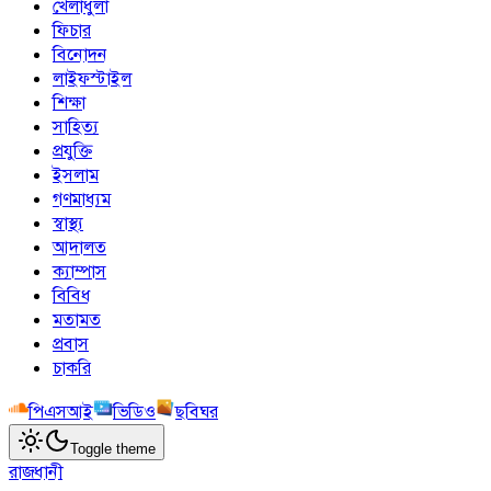
খেলাধুলা
ফিচার
বিনোদন
লাইফস্টাইল
শিক্ষা
সাহিত্য
প্রযুক্তি
ইসলাম
গণমাধ্যম
স্বাস্থ্য
আদালত
ক্যাম্পাস
বিবিধ
মতামত
প্রবাস
চাকরি
পিএসআই
ভিডিও
ছবিঘর
Toggle theme
রাজধানী