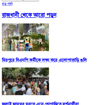
বড় পর্দা
রাজধানী
থেকে আরো পড়ুন
মিরপুরে বিএনপি কর্মীকে লক্ষ্য করে এলোপাতাড়ি গুলি
জুলাই জাদুঘর ঘুরতে এসে ভোগান্তিতে দর্শনার্থীরা