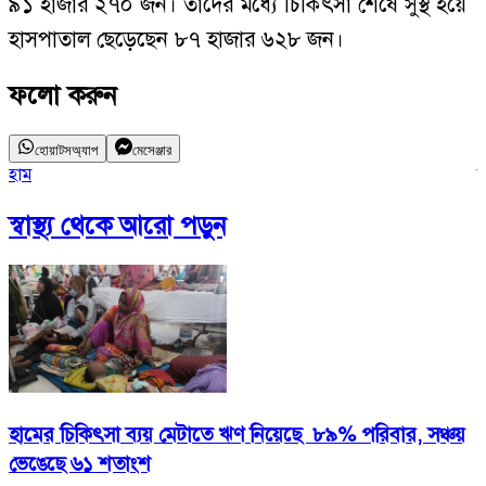
৯১ হাজার ২৭০ জন। তাদের মধ্যে চিকিৎসা শেষে সুস্থ হয়ে
হাসপাতাল ছেড়েছেন ৮৭ হাজার ৬২৮ জন।
ফলো করুন
হোয়াটসঅ্যাপ
মেসেঞ্জার
হাম
উ
স্বাস্থ্য
থেকে আরো পড়ুন
হামের চিকিৎসা ব্যয় মেটাতে ঋণ নিয়েছে ৮৯% পরিবার, সঞ্চয়
ভেঙেছে ৬১ শতাংশ