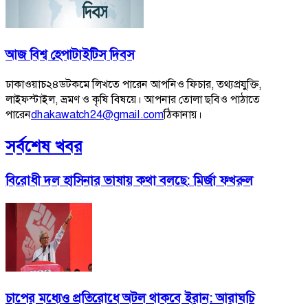
আজ বিশ্ব হেপাটাইটিস দিবস
ঢাকাওয়াচ২৪ডটকমে লিখতে পারেন আপনিও ফিচার, তথ্যপ্রযুক্তি,
লাইফস্টাইল, ভ্রমণ ও কৃষি বিষয়ে। আপনার তোলা ছবিও পাঠাতে
পারেন
dhakawatch24@gmail.com
ঠিকানায়।
সর্বশেষ খবর
বিরোধী দল হাসিনার ভাষায় কথা বলছে: মির্জা ফখরুল
চাপের মধ্যেও প্রতিরোধে অটল থাকবে ইরান: আরাঘচি