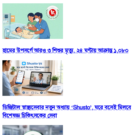
হামের উপসর্গে আরও ৩ শিশুর মৃত্যু, ২৪ ঘণ্টায় আক্রান্ত ১,০৮০
ডিজিটাল স্বাস্থ্যসেবার নতুন অধ্যায় ‘Shusto’, ঘরে বসেই মিলবে
বিশেষজ্ঞ চিকিৎসকের সেবা