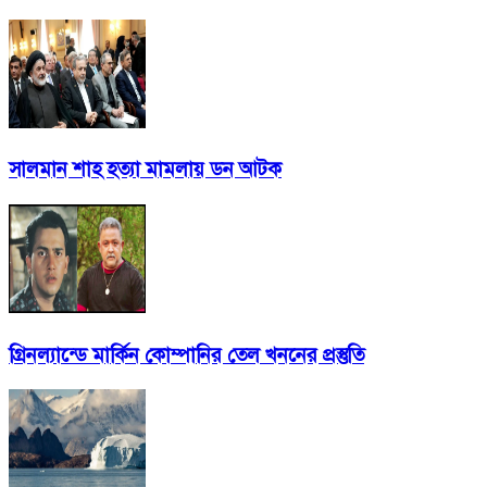
সালমান শাহ হত্যা মামলায় ডন আটক
গ্রিনল্যান্ডে মার্কিন কোম্পানির তেল খননের প্রস্তুতি