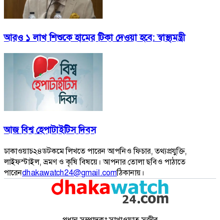
আরও ১ লাখ শিশুকে হামের টিকা দেওয়া হবে: স্বাস্থ্যমন্ত্রী
আজ বিশ্ব হেপাটাইটিস দিবস
ঢাকাওয়াচ২৪ডটকমে লিখতে পারেন আপনিও ফিচার, তথ্যপ্রযুক্তি,
লাইফস্টাইল, ভ্রমণ ও কৃষি বিষয়ে। আপনার তোলা ছবিও পাঠাতে
পারেন
dhakawatch24@gmail.com
ঠিকানায়।
প্রধান সম্পাদকঃ সাখাওয়াত সজীব