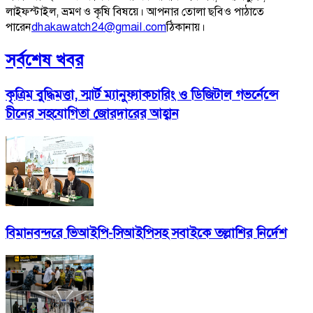
লাইফস্টাইল, ভ্রমণ ও কৃষি বিষয়ে। আপনার তোলা ছবিও পাঠাতে
পারেন
dhakawatch24@gmail.com
ঠিকানায়।
সর্বশেষ খবর
কৃত্রিম বুদ্ধিমত্তা, স্মার্ট ম্যানুফ্যাকচারিং ও ডিজিটাল গভর্নেন্সে
চীনের সহযোগিতা জোরদারের আহ্বান
বিমানবন্দরে ভিআইপি-সিআইপিসহ সবাইকে তল্লাশির নির্দেশ