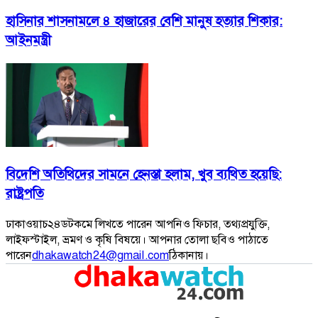
হাসিনার শাসনামলে ৪ হাজারের বেশি মানুষ হত্যার শিকার:
আইনমন্ত্রী
বিদেশি অতিথিদের সামনে হেনস্তা হলাম, খুব ব্যথিত হয়েছি:
রাষ্ট্রপতি
ঢাকাওয়াচ২৪ডটকমে লিখতে পারেন আপনিও ফিচার, তথ্যপ্রযুক্তি,
লাইফস্টাইল, ভ্রমণ ও কৃষি বিষয়ে। আপনার তোলা ছবিও পাঠাতে
পারেন
dhakawatch24@gmail.com
ঠিকানায়।