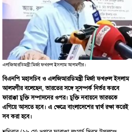
এলজিআরডিমন্ত্রী মির্জা ফখরুল ইসলাম আলমগীর।
বিএনপি মহাসচিব ও এলজিআরডিমন্ত্রী মির্জা ফখরুল ইসলাম
আলমগীর বলেছেন, ভারতের সঙ্গে সুসম্পর্ক নির্ভর করবে
ফারাক্কা চুক্তি সম্পাদনের ওপর। চুক্তি নবায়নে ভারতকে
এগিয়ে আসতে হবে। এ ক্ষেত্রে বাংলাদেশের স্বার্থ রক্ষা করেই
সব করা হবে।
শনিবার (১৬ মে) দুপুরে ফারাক্কা লংমার্চ দিবস উপলক্ষে