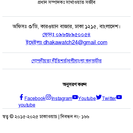
প্রধান সম্পাদকঃ সাখাওয়াত সজীব
অফিসঃ
৩/ডি, কারওয়ান বাজার, ঢাকা ১২১৫, বাংলাদেশ।
ফোনঃ
০৯৬৩৮৯৫০০৫৪
ইমেইলঃ
dhakawatch24@gmail.com
গোপনীয়তা নীতি
শর্তাবলী
বাংলা কনভার্টার
অনুসরণ করুন
Facebook
Instagram
Youtube
Twitter
youtube
স্বত্ব © ২০১৫-২০২৫ ঢাকাওয়াচ | নিবন্ধন নং- ১৬৬