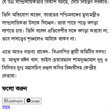
যে উগ্র সাম্প্রদায়িকতার বিকাশ ঘটছে, সেটি নিয়ন্ত্রণ দরকার।
তিনি অভিযোগ করেন, ভারতের পশ্চিমবঙ্গের মুখ্যমন্ত্রীও
সাম্প্রদায়িকতা উসকে দিচ্ছেন। তারা গায়ে পড়ে ঝগড়া
লাগতে চায়। তিনি বলেন প্রতিবেশীর সঙ্গে ঝগড়া করবো না,
তবে দাসত্বের শৃঙ্খলেও আটকে থাকব না।
এতে আরও বক্তব্য রাখেন– বিএনপির স্থায়ী কমিটির সদস্য
ড. আব্দুল মঈন খান, ভাইস চেয়ারম্যান শামসুজ্জামান দুদু ও
সিনিয়র যুগ্ম মহাসচিব রুহুল কবির রিজভীসহ কেন্দ্রীয়
নেতারা।
ফলো করুন
হোয়াটসঅ্যাপ
মেসেঞ্জার
ভারত
স