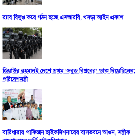
র‍্যাব বিলুপ্ত করে গঠন হচ্ছে এসআরবি, খসড়া আইন প্রকাশ
জিয়াউর রহমানই দেশে প্রথম ‘সবুজ বিপ্লবের’ ডাক দিয়েছিলেন:
পরিবেশমন্ত্রী
বারিধারায় পাকিস্তান হাইকমিশনারের বাসভবনে আগুন, সস্ত্রীক