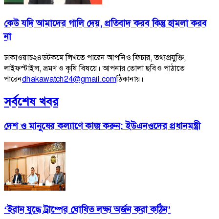
কেউ যদি আমাদের গালি দেয়, প্রতিবাদ করব কিন্তু হামলা করব
না
ঢাকাওয়াচ২৪ডটকমে লিখতে পারেন আপনিও ফিচার, তথ্যপ্রযুক্তি,
লাইফস্টাইল, ভ্রমণ ও কৃষি বিষয়ে। আপনার তোলা ছবিও পাঠাতে
পারেন
dhakawatch24@gmail.com
ঠিকানায়।
সর্বশেষ খবর
দেশ ও মানুষের কল্যাণে কাজ করুন: ইউএনওদের প্রধানমন্ত্রী
‘ইরান যুদ্ধে ট্রাম্পের ঘোষিত লক্ষ্য অর্জন করা কঠিন’