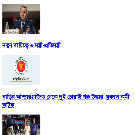
নতুন দায়িত্বে ৬ মন্ত্রী-প্রতিমন্ত্রী
বাড়ির আন্ডারগ্রাউন্ড থেকে দুই চোরাই গরু উদ্ধার, যুবদল কর্মী
আটক