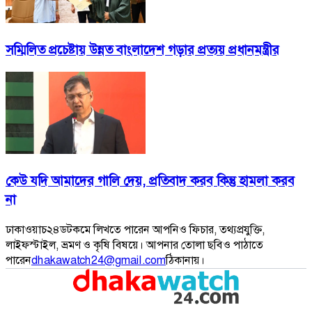
সম্মিলিত প্রচেষ্টায় উন্নত বাংলাদেশ গড়ার প্রত্যয় প্রধানমন্ত্রীর
কেউ যদি আমাদের গালি দেয়, প্রতিবাদ করব কিন্তু হামলা করব
না
ঢাকাওয়াচ২৪ডটকমে লিখতে পারেন আপনিও ফিচার, তথ্যপ্রযুক্তি,
লাইফস্টাইল, ভ্রমণ ও কৃষি বিষয়ে। আপনার তোলা ছবিও পাঠাতে
পারেন
dhakawatch24@gmail.com
ঠিকানায়।