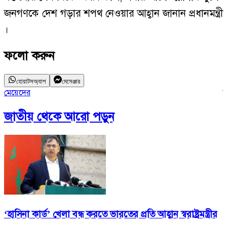
জনগণকে দেশ গড়ার শপথ নেওয়ার আহ্বান জানান প্রধানমন্ত্রী
।
ফলো করুন
হোয়াটসঅ্যাপ
মেসেঞ্জার
মেয়েদের
শ
জাতীয়
থেকে আরো পড়ুন
‘হাসিনা কার্ড’ খেলা বন্ধ করতে ভারতের প্রতি আহ্বান স্বরাষ্ট্রমন্ত্রীর