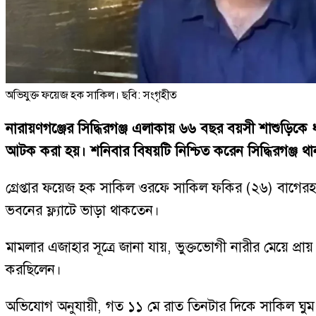
অভিযুক্ত ফয়েজ হক সাকিল। ছবি: সংগৃহীত
নারায়ণগঞ্জের সিদ্ধিরগঞ্জ এলাকায় ৬৬ বছর বয়সী শাশুড়িকে 
আটক করা হয়। শনিবার বিষয়টি নিশ্চিত করেন সিদ্ধিরগঞ্জ থ
গ্রেপ্তার ফয়েজ হক সাকিল ওরফে সাকিল ফকির (২৬) বাগেরহ
ভবনের ফ্ল্যাটে ভাড়া থাকতেন।
মামলার এজাহার সূত্রে জানা যায়, ভুক্তভোগী নারীর মেয়ে প
করছিলেন।
অভিযোগ অনুযায়ী, গত ১১ মে রাত তিনটার দিকে সাকিল ঘুম থ