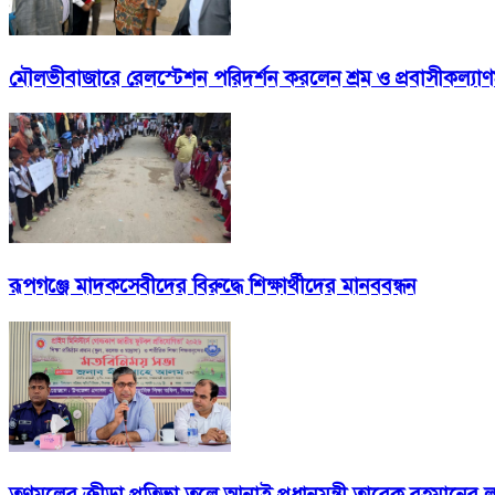
মৌলভীবাজারে রেলস্টেশন পরিদর্শন করলেন শ্রম ও প্রবাসীকল্যাণমন্
রূপগঞ্জে মাদকসেবীদের বিরুদ্ধে শিক্ষার্থীদের মানববন্ধন
তৃণমূলের ক্রীড়া প্রতিভা তুলে আনাই প্রধানমন্ত্রী তারেক রহমানের লক্