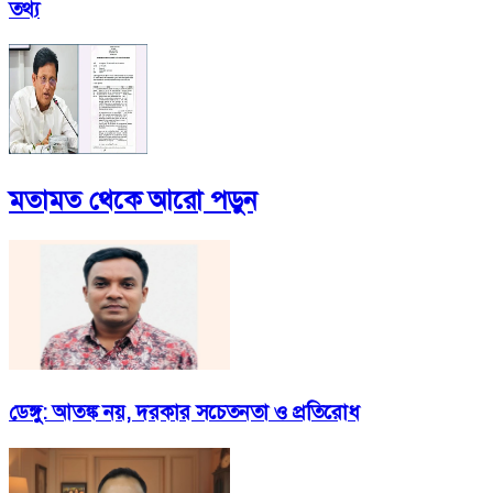
তথ্য
মতামত
থেকে আরো পড়ুন
ডেঙ্গু: আতঙ্ক নয়, দরকার সচেতনতা ও প্রতিরোধ