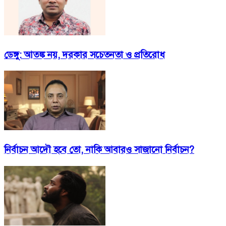
ডেঙ্গু: আতঙ্ক নয়, দরকার সচেতনতা ও প্রতিরোধ
নির্বাচন আদৌ হবে তো, নাকি আবারও সাজানো নির্বাচন?