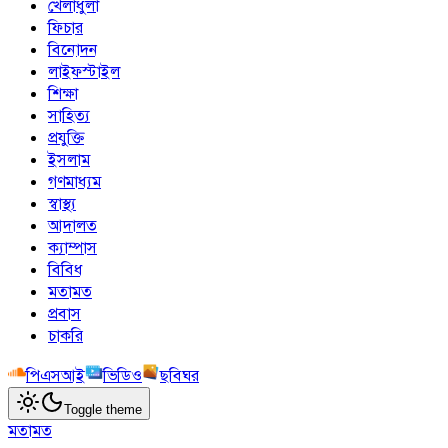
খেলাধুলা
ফিচার
বিনোদন
লাইফস্টাইল
শিক্ষা
সাহিত্য
প্রযুক্তি
ইসলাম
গণমাধ্যম
স্বাস্থ্য
আদালত
ক্যাম্পাস
বিবিধ
মতামত
প্রবাস
চাকরি
পিএসআই
ভিডিও
ছবিঘর
Toggle theme
মতামত