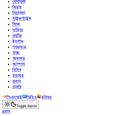
খেলাধুলা
ফিচার
বিনোদন
লাইফস্টাইল
শিক্ষা
সাহিত্য
প্রযুক্তি
ইসলাম
গণমাধ্যম
স্বাস্থ্য
আদালত
ক্যাম্পাস
বিবিধ
মতামত
প্রবাস
চাকরি
পিএসআই
ভিডিও
ছবিঘর
Toggle theme
প্রবাস