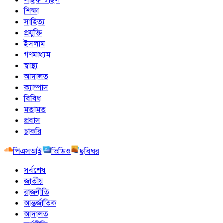
শিক্ষা
সাহিত্য
প্রযুক্তি
ইসলাম
গণমাধ্যম
স্বাস্থ্য
আদালত
ক্যাম্পাস
বিবিধ
মতামত
প্রবাস
চাকরি
পিএসআই
ভিডিও
ছবিঘর
সর্বশেষ
জাতীয়
রাজনীতি
আন্তর্জাতিক
আদালত