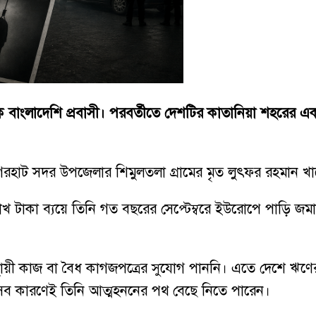
াংলাদেশি প্রবাসী। পরবর্তীতে দেশটির কাতানিয়া শহরের একটি
াগেরহাট সদর উপজেলার শিমুলতলা গ্রামের মৃত লুৎফর রহমান খ
লাখ টাকা ব্যয়ে তিনি গত বছরের সেপ্টেম্বরে ইউরোপে পাড়ি জমা
্থায়ী কাজ বা বৈধ কাগজপত্রের সুযোগ পাননি। এতে দেশে ঋণ
, এসব কারণেই তিনি আত্মহননের পথ বেছে নিতে পারেন।