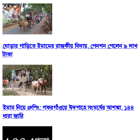
ঘোড়ার গাড়িতে ইমামের রাজকীয় বিদায়, পেনশন পেলেন ৯ লাখ
টাকা
ইমাম নিয়ে গ্রুপিং: গফরগাঁওয়ে ঈদগাহে সংঘর্ষের আশঙ্কা, ১৪৪
ধারা জারি