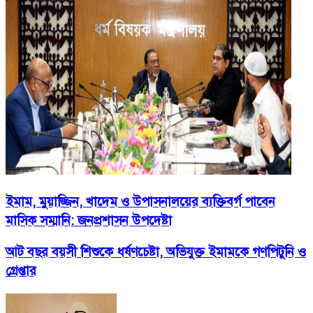
ইমাম, মুয়াজ্জিন, খাদেম ও উপাসনালয়ের ব্যক্তিবর্গ পাবেন
মাসিক সম্মানি: জনপ্রশাসন উপদেষ্টা
আট বছর বয়সী শিশুকে ধর্ষণচেষ্টা, অভিযুক্ত ইমামকে গণপিটুনি ও
গ্রেপ্তার