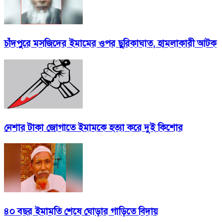
চাঁদপুরে মসজিদের ইমামের ওপর ছুরিকাঘাত, হামলাকারী আটক
নেশার টাকা জোগাতে ইমামকে হত্যা করে দুই কিশোর
৪০ বছর ইমামতি শেষে ঘোড়ার গাড়িতে বিদায়