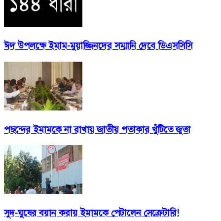
ঈদ উপলক্ষে ইমাম-মুয়াজ্জিনদের সম্মানি দেবে ডিএসসিসি
পছন্দের ইমামকে না রাখায় জাতীয় পতাকার খুঁটিতে জুতা
সুদ-ঘুষের বয়ান করায় ইমামকে পেটালেন সেক্রেটারি!