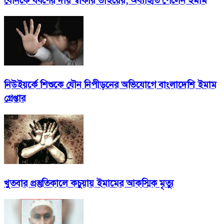
বোনকে ধর্ষণের দায় স্বীকার ভাইয়ের, অব্যাহতি পেলেন ইমাম
নিউইয়র্কে শিশুকে যৌন নিপীড়নের অভিযোগে বাংলাদেশি ইমাম
গ্রেপ্তার
খুতবার প্রস্তুতিকালে কচুয়ায় ইমামের আকস্মিক মৃত্যু