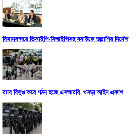
বিমানবন্দরে ভিআইপি-সিআইপিসহ সবাইকে তল্লাশির নির্দেশ
র‍্যাব বিলুপ্ত করে গঠন হচ্ছে এসআরবি, খসড়া আইন প্রকাশ