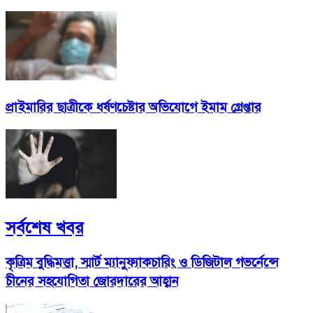
প্রাইমারির ছাত্রীকে ধর্ষণচেষ্টার অভিযোগে ইমাম গ্রেপ্তার
সর্বশেষ খবর
কৃত্রিম বুদ্ধিমত্তা, স্মার্ট ম্যানুফ্যাকচারিং ও ডিজিটাল গভর্নেন্সে
চীনের সহযোগিতা জোরদারের আহ্বান