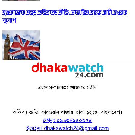
যুক্তরাজ্যের নতুন অভিবাসন নীতি, মাত্র তিন বছরে স্থায়ী হওয়ার
সুযোগ
প্রধান সম্পাদকঃ সাখাওয়াত সজীব
অফিসঃ
৩/ডি, কারওয়ান বাজার, ঢাকা ১২১৫, বাংলাদেশ।
ফোনঃ
০৯৬৩৮৯৫০০৫৪
ইমেইলঃ
dhakawatch24@gmail.com