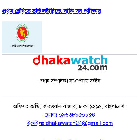
প্রথম শ্রেণিতে ভর্তি লটারিতে, বাকি সব পরীক্ষায়
প্রধান সম্পাদকঃ সাখাওয়াত সজীব
অফিসঃ
৩/ডি, কারওয়ান বাজার, ঢাকা ১২১৫, বাংলাদেশ।
ফোনঃ
০৯৬৩৮৯৫০০৫৪
ইমেইলঃ
dhakawatch24@gmail.com