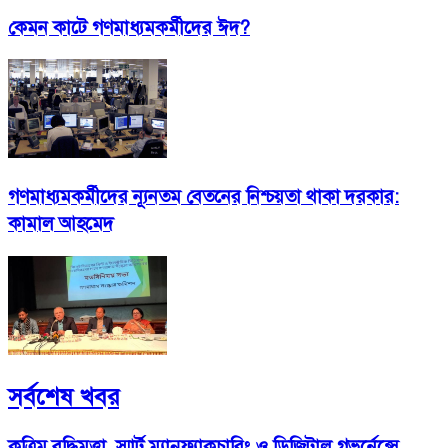
কেমন কাটে গণমাধ্যমকর্মীদের ঈদ?
গণমাধ্যমকর্মীদের ন্যূনতম বেতনের নিশ্চয়তা থাকা দরকার:
কামাল আহমেদ
সর্বশেষ খবর
কৃত্রিম বুদ্ধিমত্তা, স্মার্ট ম্যানুফ্যাকচারিং ও ডিজিটাল গভর্নেন্সে