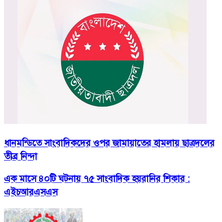
ধানমন্ডিতে সাংবাদিকদের ওপর জামায়াতের হামলায় ছাত্রদলের
তীব্র নিন্দা
এক মাসে ৪০টি ঘটনায় ৭৫ সাংবাদিক হয়রানির শিকার :
এইচআরএসএস