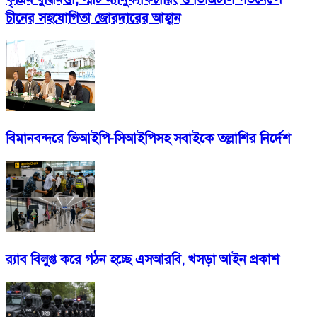
চীনের সহযোগিতা জোরদারের আহ্বান
বিমানবন্দরে ভিআইপি-সিআইপিসহ সবাইকে তল্লাশির নির্দেশ
র‍্যাব বিলুপ্ত করে গঠন হচ্ছে এসআরবি, খসড়া আইন প্রকাশ