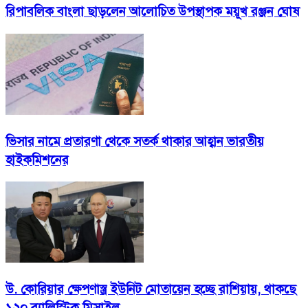
রিপাবলিক বাংলা ছাড়লেন আলোচিত উপস্থাপক ময়ূখ রঞ্জন ঘোষ
ভিসার নামে প্রতারণা থেকে সতর্ক থাকার আহ্বান ভারতীয়
হাইকমিশনের
উ. কোরিয়ার ক্ষেপণাস্ত্র ইউনিট মোতায়েন হচ্ছে রাশিয়ায়, থাকছে
১২০ ব্যালিস্টিক মিসাইল