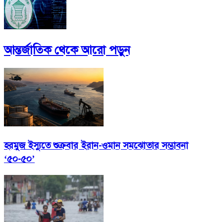
আন্তর্জাতিক
থেকে আরো পড়ুন
হরমুজ ইস্যুতে শুক্রবার ইরান-ওমান সমঝোতার সম্ভাবনা
‘৫০-৫০’