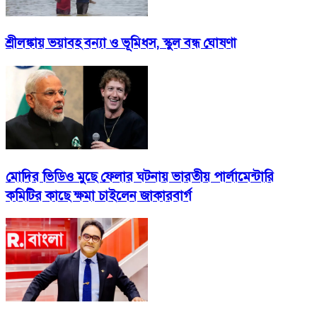
শ্রীলঙ্কায় ভয়াবহ বন্যা ও ভূমিধস, স্কুল বন্ধ ঘোষণা
মোদির ভিডিও মুছে ফেলার ঘটনায় ভারতীয় পার্লামেন্টারি
কমিটির কাছে ক্ষমা চাইলেন জাকারবার্গ