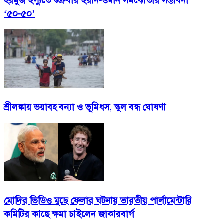
হরমুজ ইস্যুতে শুক্রবার ইরান-ওমান সমঝোতার সম্ভাবনা
‘৫০-৫০’
শ্রীলঙ্কায় ভয়াবহ বন্যা ও ভূমিধস, স্কুল বন্ধ ঘোষণা
মোদির ভিডিও মুছে ফেলার ঘটনায় ভারতীয় পার্লামেন্টারি
কমিটির কাছে ক্ষমা চাইলেন জাকারবার্গ