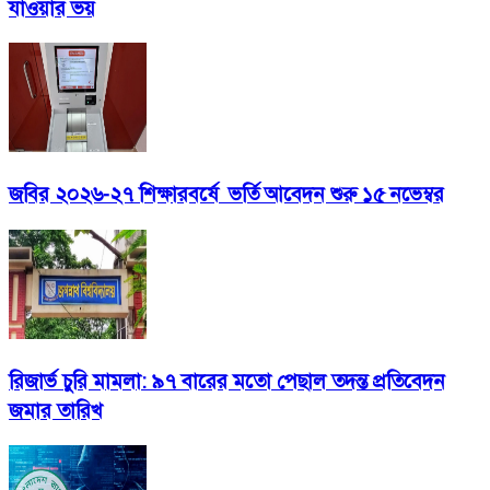
যাওয়ার ভয়
জবির ২০২৬-২৭ শিক্ষারবর্ষে ভর্তি আবেদন শুরু ১৫ নভেম্বর
রিজার্ভ চুরি মামলা: ৯৭ বারের মতো পেছাল তদন্ত প্রতিবেদন
জমার তারিখ