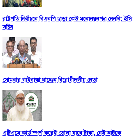
রাষ্ট্রপতি নির্বাচনে বিএনপি ছাড়া কেউ মনোনয়নপত্র নেননি: ইসি
সচিব
সোমবার গাইবান্ধা যাচ্ছেন বিরোধীদলীয় নেতা
এটিএমে কার্ড স্পর্শ করেই তোলা যাবে টাকা, নেই আটকে