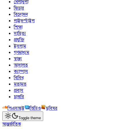
খেলাধুলা
ফিচার
বিনোদন
লাইফস্টাইল
শিক্ষা
সাহিত্য
প্রযুক্তি
ইসলাম
গণমাধ্যম
স্বাস্থ্য
আদালত
ক্যাম্পাস
বিবিধ
মতামত
প্রবাস
চাকরি
পিএসআই
ভিডিও
ছবিঘর
Toggle theme
আন্তর্জাতিক