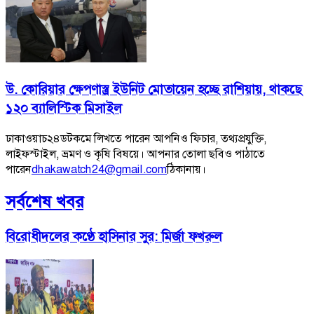
উ. কোরিয়ার ক্ষেপণাস্ত্র ইউনিট মোতায়েন হচ্ছে রাশিয়ায়, থাকছে
১২০ ব্যালিস্টিক মিসাইল
ঢাকাওয়াচ২৪ডটকমে লিখতে পারেন আপনিও ফিচার, তথ্যপ্রযুক্তি,
লাইফস্টাইল, ভ্রমণ ও কৃষি বিষয়ে। আপনার তোলা ছবিও পাঠাতে
পারেন
dhakawatch24@gmail.com
ঠিকানায়।
সর্বশেষ খবর
বিরোধীদলের কণ্ঠে হাসিনার সুর: মির্জা ফখরুল