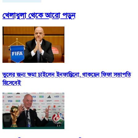
খেলাধুলা
থেকে আরো পড়ুন
ভুলের জন্য ক্ষমা চাইলেন ইনফান্তিনো, থাকছেন ফিফা সভাপতি
হিসেবেই