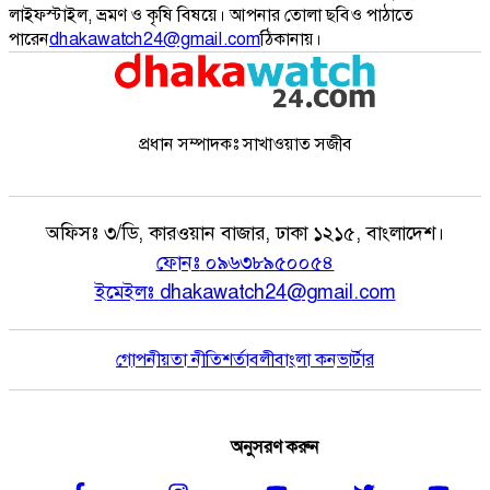
লাইফস্টাইল, ভ্রমণ ও কৃষি বিষয়ে। আপনার তোলা ছবিও পাঠাতে
পারেন
dhakawatch24@gmail.com
ঠিকানায়।
প্রধান সম্পাদকঃ সাখাওয়াত সজীব
অফিসঃ
৩/ডি, কারওয়ান বাজার, ঢাকা ১২১৫, বাংলাদেশ।
ফোনঃ
০৯৬৩৮৯৫০০৫৪
ইমেইলঃ
dhakawatch24@gmail.com
গোপনীয়তা নীতি
শর্তাবলী
বাংলা কনভার্টার
অনুসরণ করুন