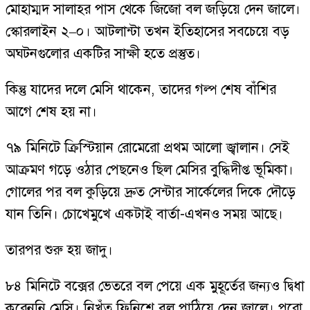
মোহাম্মদ সালাহর পাস থেকে জিজো বল জড়িয়ে দেন জালে।
স্কোরলাইন ২–০। আটলান্টা তখন ইতিহাসের সবচেয়ে বড়
অঘটনগুলোর একটির সাক্ষী হতে প্রস্তুত।
কিন্তু যাদের দলে মেসি থাকেন, তাদের গল্প শেষ বাঁশির
আগে শেষ হয় না।
৭৯ মিনিটে ক্রিস্টিয়ান রোমেরো প্রথম আলো জ্বালান। সেই
আক্রমণ গড়ে ওঠার পেছনেও ছিল মেসির বুদ্ধিদীপ্ত ভূমিকা।
গোলের পর বল কুড়িয়ে দ্রুত সেন্টার সার্কেলের দিকে দৌড়ে
যান তিনি। চোখেমুখে একটাই বার্তা-এখনও সময় আছে।
তারপর শুরু হয় জাদু।
৮৪ মিনিটে বক্সের ভেতরে বল পেয়ে এক মুহূর্তের জন্যও দ্বিধা
করেননি মেসি। নিখুঁত ফিনিশে বল পাঠিয়ে দেন জালে। পুরো