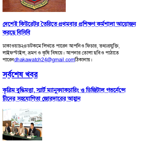
দেশেই কিউরেটর তৈরিতে প্রথমবার প্রশিক্ষণ কর্মশালা আয়োজন
করছে বিসিবি
ঢাকাওয়াচ২৪ডটকমে লিখতে পারেন আপনিও ফিচার, তথ্যপ্রযুক্তি,
লাইফস্টাইল, ভ্রমণ ও কৃষি বিষয়ে। আপনার তোলা ছবিও পাঠাতে
পারেন
dhakawatch24@gmail.com
ঠিকানায়।
সর্বশেষ খবর
কৃত্রিম বুদ্ধিমত্তা, স্মার্ট ম্যানুফ্যাকচারিং ও ডিজিটাল গভর্নেন্সে
চীনের সহযোগিতা জোরদারের আহ্বান