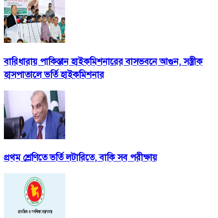
বারিধারায় পাকিস্তান হাইকমিশনারের বাসভবনে আগুন, সস্ত্রীক
হাসপাতালে ভর্তি হাইকমিশনার
প্রথম শ্রেণিতে ভর্তি লটারিতে, বাকি সব পরীক্ষায়