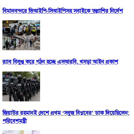
বিমানবন্দরে ভিআইপি-সিআইপিসহ সবাইকে তল্লাশির নির্দেশ
র‍্যাব বিলুপ্ত করে গঠন হচ্ছে এসআরবি, খসড়া আইন প্রকাশ
জিয়াউর রহমানই দেশে প্রথম ‘সবুজ বিপ্লবের’ ডাক দিয়েছিলেন:
পরিবেশমন্ত্রী