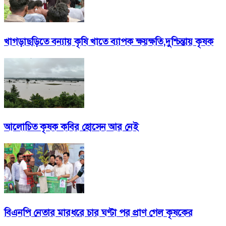
খাগড়াছ‌ড়ি‌তে বন‌্যায় কৃষি খাতে ব্যাপক ক্ষয়ক্ষতি,দুশ্চিন্তায় কৃষক
আলোচিত কৃষক কবির হোসেন আর নেই
বিএনপি নেতার মারধরে চার ঘণ্টা পর প্রাণ গেল কৃষকের