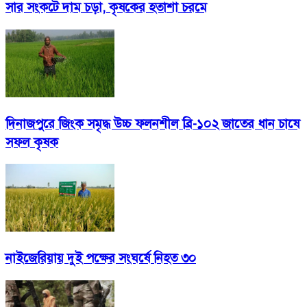
সার সংকটে দাম চড়া, কৃষকের হতাশা চরমে
দিনাজপুরে জিংক সমৃদ্ধ উচ্চ ফলনশীল ব্রি-১০২ জাতের ধান চাষে
সফল কৃষক
নাইজেরিয়ায় দুই পক্ষের সংঘর্ষে নিহত ৩০