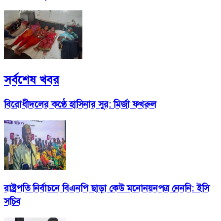
সর্বশেষ খবর
বিরোধীদলের কণ্ঠে হাসিনার সুর: মির্জা ফখরুল
রাষ্ট্রপতি নির্বাচনে বিএনপি ছাড়া কেউ মনোনয়নপত্র নেননি: ইসি
সচিব