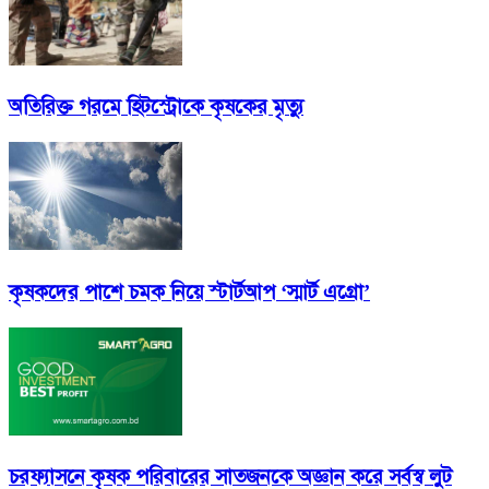
অতিরিক্ত গরমে হিটস্ট্রোকে কৃষকের মৃত্যু
কৃষকদের পাশে চমক নিয়ে স্টার্টআপ ‘স্মার্ট এগ্রো’
চরফ্যাসনে কৃষক পরিবারের সাতজনকে অজ্ঞান করে সর্বস্ব লুট