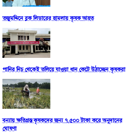
তজুমদ্দিনে ব্লক লিডারের হামলায় কৃষক আহত
পানির নিচ থেকেই তলিয়ে যাওয়া ধান কেটে উঠাচ্ছেন কৃষকরা
বন্যায় ক্ষতিগ্রস্ত কৃষকদের জন্য ৭,৫০০ টাকা করে অনুদানের
ঘোষণা