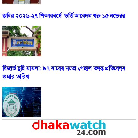
জবির ২০২৬-২৭ শিক্ষারবর্ষে ভর্তি আবেদন শুরু ১৫ নভেম্বর
রিজার্ভ চুরি মামলা: ৯৭ বারের মতো পেছাল তদন্ত প্রতিবেদন
জমার তারিখ