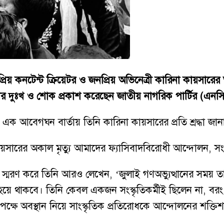
 প্রিয় কনটেন্ট ক্রিয়েটর ও জনপ্রিয় অভিনেত্রী কারিনা কায়স
ীর দুঃখ ও শোক প্রকাশ করেছেন জাতীয় নাগরিক পার্টির (এনসিপ
 আবেগঘন বার্তায় তিনি কারিনা কায়সারের প্রতি শ্রদ্ধা জান
সারের অকাল মৃত্যু আমাদের ফ্যাসিবাদবিরোধী আন্দোলন, সংস্কৃত
রণ করে তিনি আরও লেখেন, ‘জুলাই গণঅভ্যুত্থানের সময় তার স
য় হয়ে থাকবে। তিনি কেবল একজন সংস্কৃতিকর্মীই ছিলেন না, বরং
পক্ষে অবস্থান নিয়ে সাংস্কৃতিক প্রতিরোধকে আন্দোলনের শক