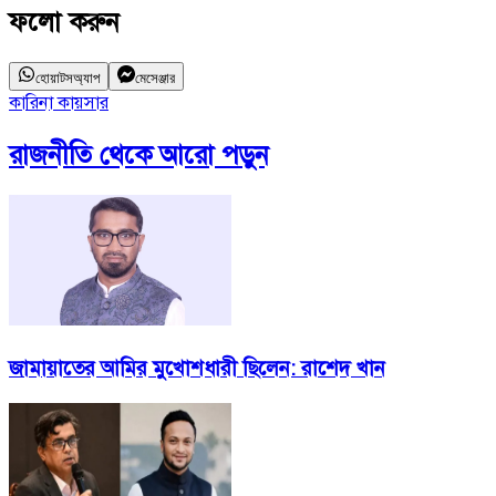
ফলো করুন
হোয়াটসঅ্যাপ
মেসেঞ্জার
কারিনা কায়সার
রাজনীতি
থেকে আরো পড়ুন
জামায়াতের আমির মুখোশধারী ছিলেন: রাশেদ খান